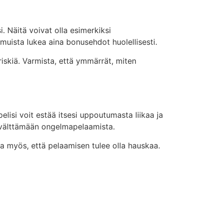
i. Näitä voivat olla esimerkiksi
 muista lukea aina bonusehdot huolellisesti.
 riskiä. Varmista, että ymmärrät, miten
lisi voit estää itsesi uppoutumasta liikaa ja
 välttämään ongelmapelaamista.
sta myös, että pelaamisen tulee olla hauskaa.