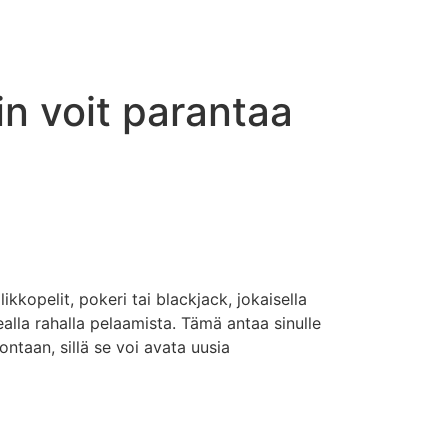
n voit parantaa
kopelit, pokeri tai blackjack, jokaisella
ealla rahalla pelaamista. Tämä antaa sinulle
ontaan, sillä se voi avata uusia