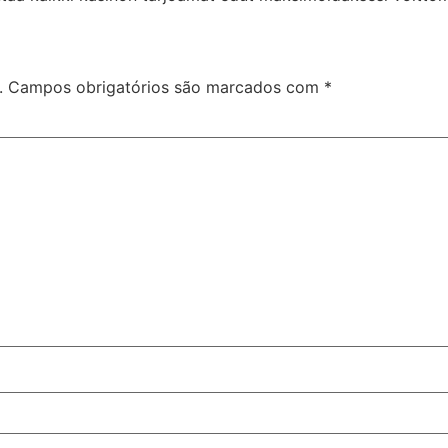
.
Campos obrigatórios são marcados com
*