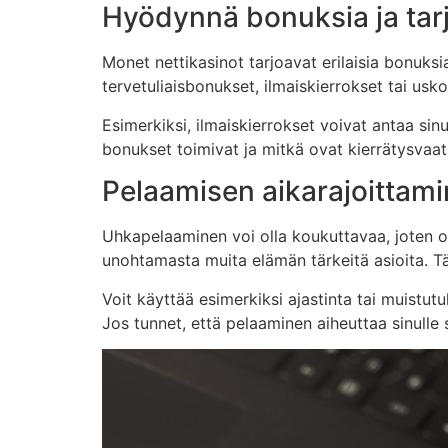
Hyödynnä bonuksia ja tar
Monet nettikasinot tarjoavat erilaisia bonuksia
tervetuliaisbonukset, ilmaiskierrokset tai usk
Esimerkiksi, ilmaiskierrokset voivat antaa sinu
bonukset toimivat ja mitkä ovat kierrätysvaat
Pelaamisen aikarajoittam
Uhkapelaaminen voi olla koukuttavaa, joten on 
unohtamasta muita elämän tärkeitä asioita. 
Voit käyttää esimerkiksi ajastinta tai muistut
Jos tunnet, että pelaaminen aiheuttaa sinulle s