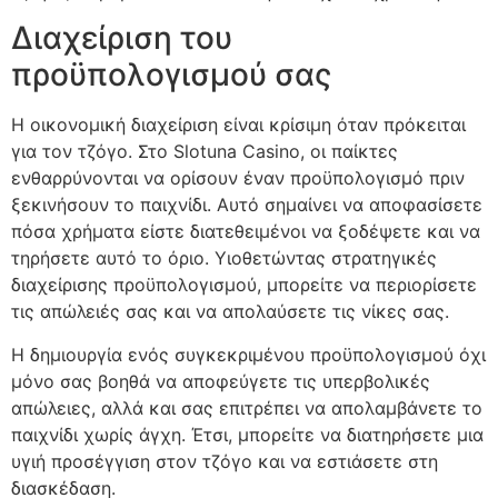
Διαχείριση του
προϋπολογισμού σας
Η οικονομική διαχείριση είναι κρίσιμη όταν πρόκειται
για τον τζόγο. Στο Slotuna Casino, οι παίκτες
ενθαρρύνονται να ορίσουν έναν προϋπολογισμό πριν
ξεκινήσουν το παιχνίδι. Αυτό σημαίνει να αποφασίσετε
πόσα χρήματα είστε διατεθειμένοι να ξοδέψετε και να
τηρήσετε αυτό το όριο. Υιοθετώντας στρατηγικές
διαχείρισης προϋπολογισμού, μπορείτε να περιορίσετε
τις απώλειές σας και να απολαύσετε τις νίκες σας.
Η δημιουργία ενός συγκεκριμένου προϋπολογισμού όχι
μόνο σας βοηθά να αποφεύγετε τις υπερβολικές
απώλειες, αλλά και σας επιτρέπει να απολαμβάνετε το
παιχνίδι χωρίς άγχη. Έτσι, μπορείτε να διατηρήσετε μια
υγιή προσέγγιση στον τζόγο και να εστιάσετε στη
διασκέδαση.