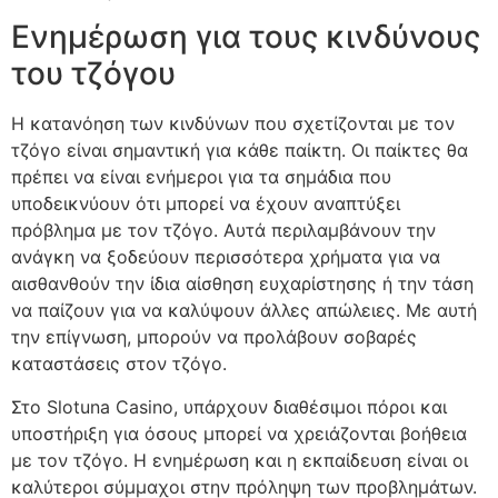
Ενημέρωση για τους κινδύνους
του τζόγου
Η κατανόηση των κινδύνων που σχετίζονται με τον
τζόγο είναι σημαντική για κάθε παίκτη. Οι παίκτες θα
πρέπει να είναι ενήμεροι για τα σημάδια που
υποδεικνύουν ότι μπορεί να έχουν αναπτύξει
πρόβλημα με τον τζόγο. Αυτά περιλαμβάνουν την
ανάγκη να ξοδεύουν περισσότερα χρήματα για να
αισθανθούν την ίδια αίσθηση ευχαρίστησης ή την τάση
να παίζουν για να καλύψουν άλλες απώλειες. Με αυτή
την επίγνωση, μπορούν να προλάβουν σοβαρές
καταστάσεις στον τζόγο.
Στο Slotuna Casino, υπάρχουν διαθέσιμοι πόροι και
υποστήριξη για όσους μπορεί να χρειάζονται βοήθεια
με τον τζόγο. Η ενημέρωση και η εκπαίδευση είναι οι
καλύτεροι σύμμαχοι στην πρόληψη των προβλημάτων.