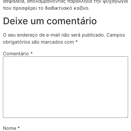
ασφάλεια, απολαμβάνοντας παράλληλα την ψυχαγωγία
που προσφέρει το διαδικτυακό καζίνο.
Deixe um comentário
O seu endereço de e-mail não será publicado.
Campos
obrigatórios são marcados com
*
Comentário
*
Nome
*