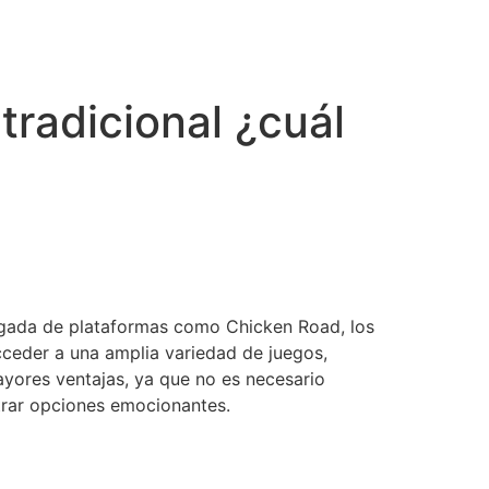
 tradicional ¿cuál
llegada de plataformas como Chicken Road, los
ceder a una amplia variedad de juegos,
ayores ventajas, ya que no es necesario
trar opciones emocionantes.