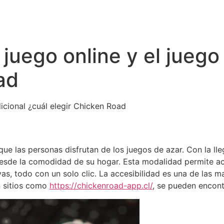
 juego online y el juego
ad
adicional ¿cuál elegir Chicken Road
 que las personas disfrutan de los juegos de azar. Con la 
sde la comodidad de su hogar. Esta modalidad permite ac
, todo con un solo clic. La accesibilidad es una de las m
n sitios como
https://chickenroad-app.cl/
, se pueden encon