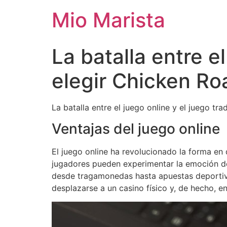
Mio Marista
La batalla entre el
elegir Chicken Ro
La batalla entre el juego online y el juego tr
Ventajas del juego online
El juego online ha revolucionado la forma en
jugadores pueden experimentar la emoción de
desde tragamonedas hasta apuestas deportivas
desplazarse a un casino físico y, de hecho, e