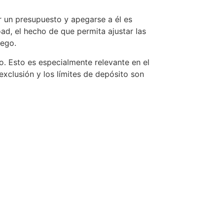
cer un presupuesto y apegarse a él es
ad, el hecho de que permita ajustar las
uego.
o. Esto es especialmente relevante en el
exclusión y los límites de depósito son