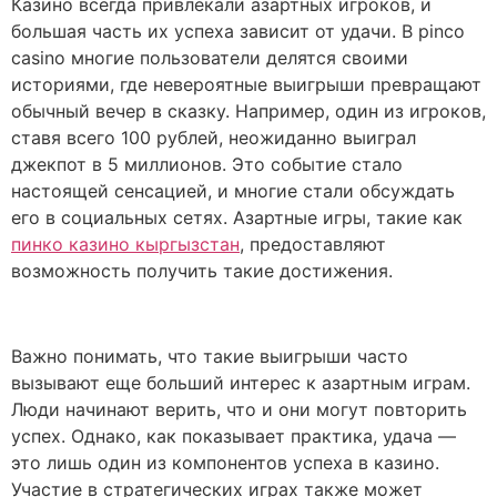
Казино всегда привлекали азартных игроков, и
большая часть их успеха зависит от удачи. В pinco
casino многие пользователи делятся своими
историями, где невероятные выигрыши превращают
обычный вечер в сказку. Например, один из игроков,
ставя всего 100 рублей, неожиданно выиграл
джекпот в 5 миллионов. Это событие стало
настоящей сенсацией, и многие стали обсуждать
его в социальных сетях. Азартные игры, такие как
пинко казино кыргызстан
, предоставляют
возможность получить такие достижения.
Важно понимать, что такие выигрыши часто
вызывают еще больший интерес к азартным играм.
Люди начинают верить, что и они могут повторить
успех. Однако, как показывает практика, удача —
это лишь один из компонентов успеха в казино.
Участие в стратегических играх также может