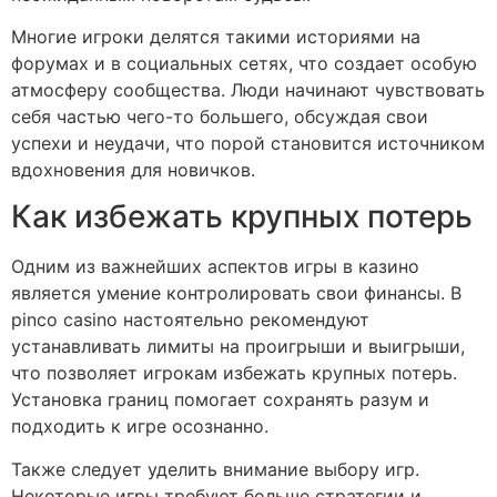
Многие игроки делятся такими историями на
форумах и в социальных сетях, что создает особую
атмосферу сообщества. Люди начинают чувствовать
себя частью чего-то большего, обсуждая свои
успехи и неудачи, что порой становится источником
вдохновения для новичков.
Как избежать крупных потерь
Одним из важнейших аспектов игры в казино
является умение контролировать свои финансы. В
pinco casino настоятельно рекомендуют
устанавливать лимиты на проигрыши и выигрыши,
что позволяет игрокам избежать крупных потерь.
Установка границ помогает сохранять разум и
подходить к игре осознанно.
Также следует уделить внимание выбору игр.
Некоторые игры требуют больше стратегии и