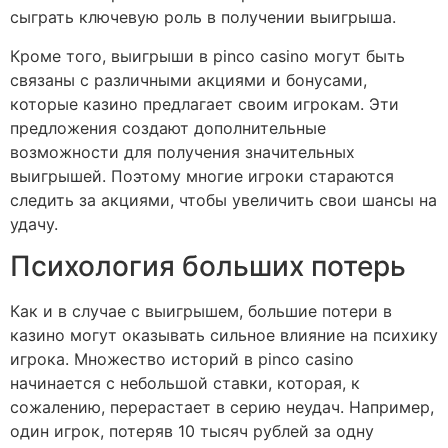
сыграть ключевую роль в получении выигрыша.
Кроме того, выигрыши в pinco casino могут быть
связаны с различными акциями и бонусами,
которые казино предлагает своим игрокам. Эти
предложения создают дополнительные
возможности для получения значительных
выигрышей. Поэтому многие игроки стараются
следить за акциями, чтобы увеличить свои шансы на
удачу.
Психология больших потерь
Как и в случае с выигрышем, большие потери в
казино могут оказывать сильное влияние на психику
игрока. Множество историй в pinco casino
начинается с небольшой ставки, которая, к
сожалению, перерастает в серию неудач. Например,
один игрок, потеряв 10 тысяч рублей за одну