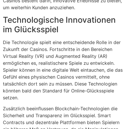
Casinos besteht darin, innovative Erlebnisse zu bieten,
um weiterhin Kunden anzuziehen.
Technologische Innovationen
im Glücksspiel
Die Technologie spielt eine entscheidende Rolle in der
Zukunft der Casinos. Fortschritte in den Bereichen
Virtual Reality (VR) und Augmented Reality (AR)
ermöglichen es, realistischere Spiele zu entwickeln.
Spieler können in eine digitale Welt eintauchen, die das
Gefühl eines physischen Casinos vermittelt, ohne
tatsächlich dort sein zu müssen. Diese Technologien
könnten bald den Standard für Online-Glücksspiele
setzen.
Zusätzlich beeinflussen Blockchain-Technologien die
Sicherheit und Transparenz im Glücksspiel. Smart
Contracts und dezentrale Plattformen bieten Spielern