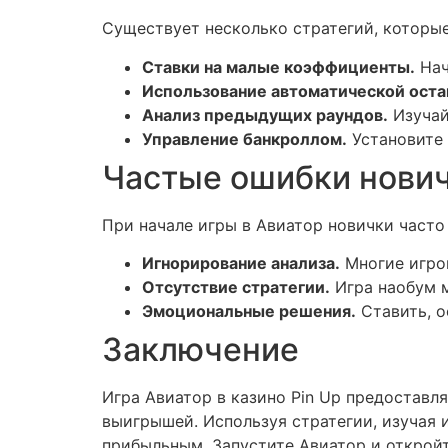
Существует несколько стратегий, которые
Ставки на малые коэффициенты.
Нач
Использование автоматической оста
Анализ предыдущих раундов.
Изучай
Управление банкроллом.
Установите 
Частые ошибки нови
При начале игры в Авиатор новички част
Игнорирование анализа.
Многие игро
Отсутствие стратегии.
Игра наобум 
Эмоциональные решения.
Ставить, о
Заключение
Игра Авиатор в казино Pin Up предостав
выигрышей. Используя стратегии, изучая 
прибыльным. Запустите Авиатор и откройт