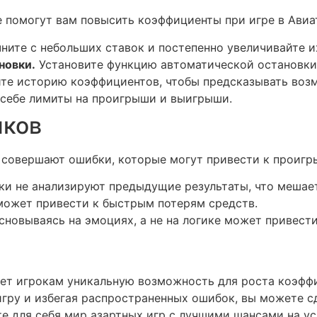
 помогут вам повысить коэффициенты при игре в Авиа
ните с небольших ставок и постепенно увеличивайте и
новки.
Установите функцию автоматической остановки 
те историю коэффициентов, чтобы предсказывать воз
себе лимиты на проигрыши и выигрыши.
чков
о совершают ошибки, которые могут привести к проигр
ки не анализируют предыдущие результаты, что мешае
может привести к быстрым потерям средств.
сновываясь на эмоциях, а не на логике может привест
ляет игрокам уникальную возможность для роста коэфф
игру и избегая распространенных ошибок, вы можете с
е для себя мир азартных игр с лучшими шансами на ус