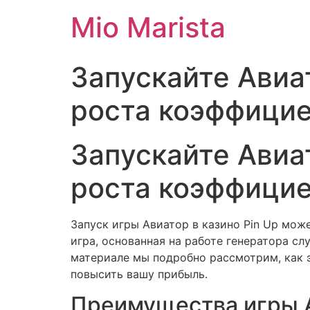
Mio Marista
Запускайте Авиат
роста коэффици
Запускайте Авиат
роста коэффици
Запуск игры Авиатор в казино Pin Up мож
игра, основанная на работе генератора с
материале мы подробно рассмотрим, как 
повысить вашу прибыль.
Преимущества игры А