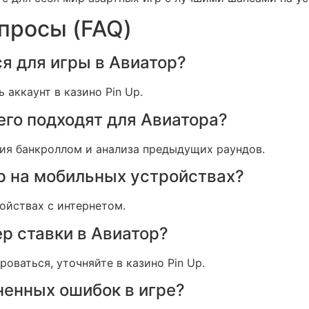
просы (FAQ)
ся для игры в Авиатор?
 аккаунт в казино Pin Up.
его подходят для Авиатора?
ния банкроллом и анализа предыдущих раундов.
ор на мобильных устройствах?
ройствах с интернетом.
р ставки в Авиатор?
ваться, уточняйте в казино Pin Up.
ненных ошибок в игре?