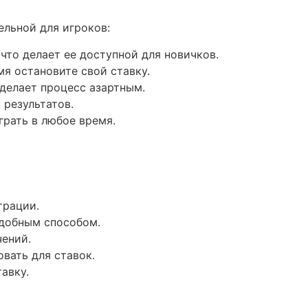
льной для игроков:
что делает ее доступной для новичков.
я остановите свой ставку.
 делает процесс азартным.
результатов.
грать в любое время.
трации.
удобным способом.
чений.
вать для ставок.
авку.