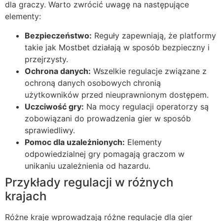
dla graczy. Warto zwrócić uwagę na następujące
elementy:
Bezpieczeństwo:
Reguły zapewniają, że platformy
takie jak Mostbet działają w sposób bezpieczny i
przejrzysty.
Ochrona danych:
Wszelkie regulacje związane z
ochroną danych osobowych chronią
użytkowników przed nieuprawnionym dostępem.
Uczciwość gry:
Na mocy regulacji operatorzy są
zobowiązani do prowadzenia gier w sposób
sprawiedliwy.
Pomoc dla uzależnionych:
Elementy
odpowiedzialnej gry pomagają graczom w
unikaniu uzależnienia od hazardu.
Przykłady regulacji w różnych
krajach
Różne kraje wprowadzają różne regulacje dla gier