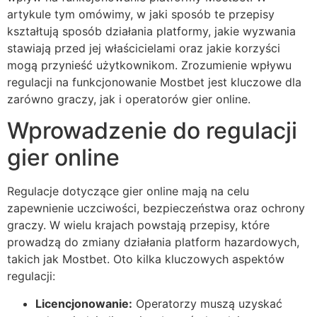
artykule tym omówimy, w jaki sposób te przepisy
kształtują sposób działania platformy, jakie wyzwania
stawiają przed jej właścicielami oraz jakie korzyści
mogą przynieść użytkownikom. Zrozumienie wpływu
regulacji na funkcjonowanie Mostbet jest kluczowe dla
zarówno graczy, jak i operatorów gier online.
Wprowadzenie do regulacji
gier online
Regulacje dotyczące gier online mają na celu
zapewnienie uczciwości, bezpieczeństwa oraz ochrony
graczy. W wielu krajach powstają przepisy, które
prowadzą do zmiany działania platform hazardowych,
takich jak Mostbet. Oto kilka kluczowych aspektów
regulacji:
Licencjonowanie:
Operatorzy muszą uzyskać