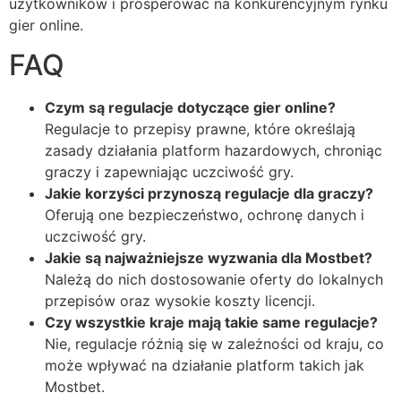
użytkowników i prosperować na konkurencyjnym rynku
gier online.
FAQ
Czym są regulacje dotyczące gier online?
Regulacje to przepisy prawne, które określają
zasady działania platform hazardowych, chroniąc
graczy i zapewniając uczciwość gry.
Jakie korzyści przynoszą regulacje dla graczy?
Oferują one bezpieczeństwo, ochronę danych i
uczciwość gry.
Jakie są najważniejsze wyzwania dla Mostbet?
Należą do nich dostosowanie oferty do lokalnych
przepisów oraz wysokie koszty licencji.
Czy wszystkie kraje mają takie same regulacje?
Nie, regulacje różnią się w zależności od kraju, co
może wpływać na działanie platform takich jak
Mostbet.