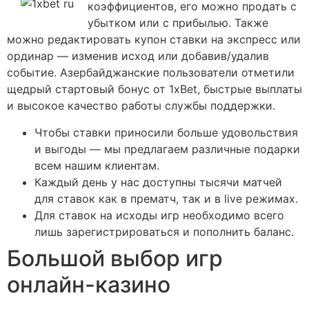
коэффициентов, его можно продать с
убытком или с прибылью. Также
можно редактировать купон ставки на экспресс или
ординар — изменив исход или добавив/удалив
событие. Азербайджанские пользователи отметили
щедрый стартовый бонус от 1xBet, быстрые выплаты
и высокое качество работы службы поддержки.
Чтобы ставки приносили больше удовольствия
и выгоды — мы предлагаем различные подарки
всем нашим клиентам.
Каждый день у нас доступны тысячи матчей
для ставок как в прематч, так и в live режимах.
Для ставок на исходы игр необходимо всего
лишь зарегистрироваться и пополнить баланс.
Большой выбор игр
онлайн-казино