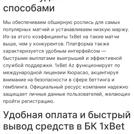
способами
Мы обеспечиваем обширную роспись для самых
популярных матчей и устанавливаем низкую маржу.
Из-за этого коэффициенты 1xBet на такие матчи
выше, чем у конкурентов. Платформа также
характеризуется удобным интерфейсом —
быстрыми выплатами выигрышей и эффективной
службой поддержки. 1xBet Az функционирует по
международной лицензии Кюрасао, акцентируя
внимание на безопасности в сфере беттинга и
гемблинга. Официальный ресурс компании надежно
защищает личные данные пользователей, желающих
пройти регистрацию.
Удобная оплата и быстрый
вывод средств в БК 1xBet