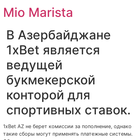
Mio Marista
В Азербайджане
1xBet является
ведущей
букмекерской
конторой для
спортивных ставок.
1xBet AZ не берет комиссии за пополнение, однако
такие сборы могут применять платежные системы.