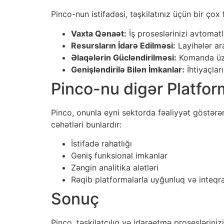
Pinco-nun istifadəsi, təşkilatınız üçün bir çox
Vaxta Qənaət:
İş proseslərinizi avtomat
Resursların İdarə Edilməsi:
Layihələr ara
Əlaqələrin Gücləndirilməsi:
Komanda üzvl
Genişləndirilə Bilən İmkanlar:
İhtiyaçları
Pinco-nu digər Platfo
Pinco, onunla eyni sektorda fəaliyyət göstərə
cəhətləri bunlardır:
İstifadə rahatlığı
Geniş funksional imkanlar
Zəngin analitika alətləri
Rəqib platformalarla uyğunluq və inteqra
Sonuç
Pinco, təşkilatçılıq və idarəetmə prosesləriniz