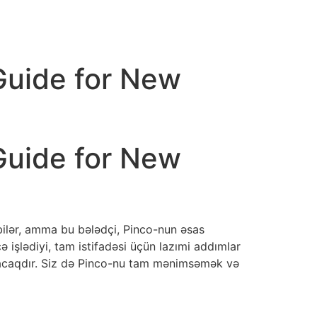
Guide for New
Guide for New
bilər, amma bu bələdçi, Pinco-nun əsas
 işlədiyi, tam istifadəsi üçün lazımi addımlar
lunacaqdır. Siz də Pinco-nu tam mənimsəmək və