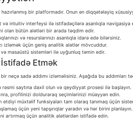
hazırlanmış bir platformadır. Onun ən diqqətəlayiq xüsusiyyə
 və intuitiv interfeysi ilə istifadəçilərə asanlıqla navigasiya
i olan bütün alətləri bir arada təqdim edir.
ıqlarınızı və resurslarınızı asanlıqla idarə edə bilərsiniz.
ı izləmək üçün geniş analitik alətlər mövcuddur.
 və masaüstü sistemləri ilə uyğunluq təmin edir.
İstifadə Etmək
ir neçə sadə addımı izləməlisiniz. Aşağıda bu addımları tə
 rəsmi saytına daxil olun və qeydiyyat prosesi ilə başlayın.
a, profilinizi dolduraraq seçimlərinizi müəyyən edin.
etdiyi müxtəlif funksiyaları tam olaraq tanımaq üçün siste
aşlamaq üçün yeni tapşırıqlar yaradın və hər birini planlayın.
ini artırmaq üçün analitik alətlərdən istifadə edin.