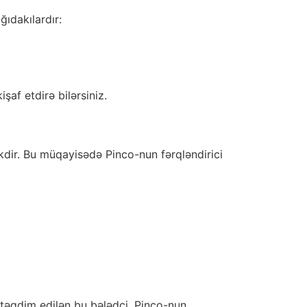
ğıdakılardır:
şaf etdirə bilərsiniz.
kdir. Bu müqayisədə Pinco-nun fərqləndirici
n təqdim edilən bu bələdçi, Pinco-nun