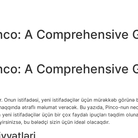
nco: A Comprehensive 
nco: A Comprehensive 
. Onun istifadəsi, yeni istifadəçilər üçün mürəkkəb görünə 
ı haqqında ətraflı məlumat verəcək. Bu yazıda, Pinco-nun necə
da yeni istifadəçilər üçün bir çox faydalı ipuçları təqdim o
inizsə, bu bələdçi sizin üçün ideal olacaqdır.
yyətləri