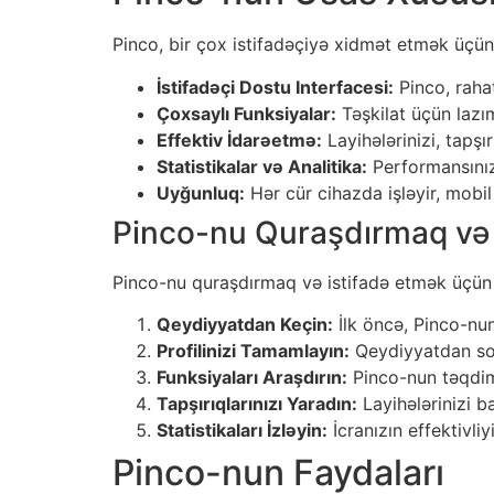
Pinco, bir çox istifadəçiyə xidmət etmək üçün 
İstifadəçi Dostu Interfacesi:
Pinco, rahat
Çoxsaylı Funksiyalar:
Təşkilat üçün lazım
Effektiv İdarəetmə:
Layihələrinizi, tapşır
Statistikalar və Analitika:
Performansınız
Uyğunluq:
Hər cür cihazda işləyir, mobil
Pinco-nu Quraşdırmaq və 
Pinco-nu quraşdırmaq və istifadə etmək üçün b
Qeydiyyatdan Keçin:
İlk öncə, Pinco-nun
Profilinizi Tamamlayın:
Qeydiyyatdan sonr
Funksiyaları Araşdırın:
Pinco-nun təqdim 
Tapşırıqlarınızı Yaradın:
Layihələrinizi b
Statistikaları İzləyin:
İcranızın effektivliy
Pinco-nun Faydaları