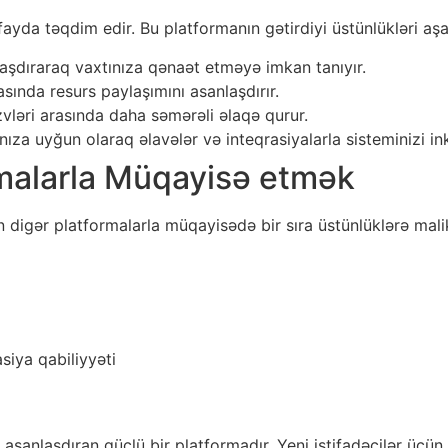
 fayda təqdim edir. Bu platformanın gətirdiyi üstünlükləri aşa
laşdıraraq vaxtınıza qənaət etməyə imkan tanıyır.
sında resurs paylaşımını asanlaşdırır.
əri arasında daha səmərəli əlaqə qurur.
nıza uyğun olaraq əlavələr və inteqrasiyalarla sisteminizi inki
rmalarla Müqayisə etmək
n digər platformalarla müqayisədə bir sıra üstünlüklərə mali
siya qabiliyyəti
i asanlaşdıran güclü bir platformadır. Yeni istifadəçilər üçü