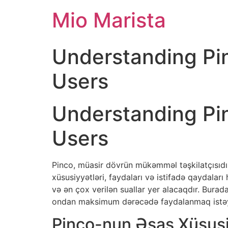
Mio Marista
Understanding Pi
Users
Understanding Pi
Users
Pinco, müasir dövrün mükəmməl təşkilatçısıdır
xüsusiyyətləri, faydaları və istifadə qaydalar
və ən çox verilən suallar yer alacaqdır. Bura
ondan maksimum dərəcədə faydalanmaq istəyirs
Pinco-nun Əsas Xüsusi