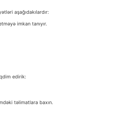
tləri aşağıdakılardır:
 etməyə imkan tanıyır.
qdim edirik:
mdəki təlimatlara baxın.