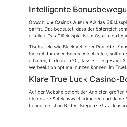
Intelligente Bonusbeweg
Obwohl die Casinos Austria AG das Glücksspie
darfst. Das bedeutet, dass der österreichisch
erteilen. Das Glücksspiel ist in Österreich l
Tischspiele wie Blackjack oder Roulette könn
Sie sich für einen Bonus entscheiden, sollte
erhalten, bedeutet x20, dass Sie insgesamt 2
Werbeaktion optimal nutzen können. Im TrueLu
Klare True Luck Casino-B
Auf der Website betont der Anbieter, großen
die riesige Spielauswahl erkunden und deine F
befinden sich in Baden, Bregenz, Graz, Innsbru