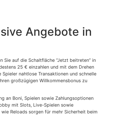
sive Angebote in
Sie auf die Schaltfläche “Jetzt beitreten” in
ndestens 25 € einzahlen und mit dem Drehen
Spieler nahtlose Transaktionen und schnelle
, Ihren großzügigen Willkommensbonus zu
ng an Boni, Spielen sowie Zahlungsoptionen
obby mit Slots, Live-Spielen sowie
wie Reloads sorgen für mehr Sicherheit beim