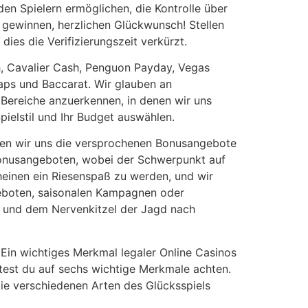
en Spielern ermöglichen, die Kontrolle über
 gewinnen, herzlichen Glückwunsch! Stellen
ies die Verifizierungszeit verkürzt.
sh, Cavalier Cash, Penguon Payday, Vegas
aps und Baccarat. Wir glauben an
 Bereiche anzuerkennen, in denen wir uns
pielstil und Ihr Budget auswählen.
uen wir uns die versprochenen Bonusangebote
 Bonusangeboten, wobei der Schwerpunkt auf
heinen ein Riesenspaß zu werden, und wir
geboten, saisonalen Kampagnen oder
n und dem Nervenkitzel der Jagd nach
. Ein wichtiges Merkmal legaler Online Casinos
ltest du auf sechs wichtige Merkmale achten.
die verschiedenen Arten des Glücksspiels