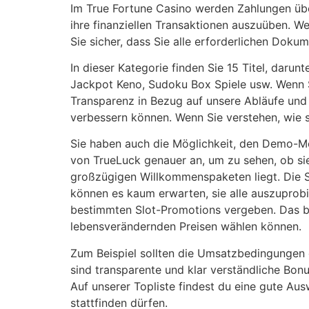
Im True Fortune Casino werden Zahlungen über
ihre finanziellen Transaktionen auszuüben. W
Sie sicher, dass Sie alle erforderlichen Doku
In dieser Kategorie finden Sie 15 Titel, daru
Jackpot Keno, Sudoku Box Spiele usw. Wenn S
Transparenz in Bezug auf unsere Abläufe und 
verbessern können. Wenn Sie verstehen, wie si
Sie haben auch die Möglichkeit, den Demo-M
von TrueLuck genauer an, um zu sehen, ob si
großzügigen Willkommenspaketen liegt. Die S
können es kaum erwarten, sie alle auszupro
bestimmten Slot-Promotions vergeben. Das be
lebensverändernden Preisen wählen können.
Zum Beispiel sollten die Umsatzbedingungen er
sind transparente und klar verständliche Bon
Auf unserer Topliste findest du eine gute Au
stattfinden dürfen.