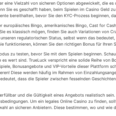
 eine Vielzahl von sicheren Optionen abgewickelt, die es d
enn Sie es geschafft haben, beim Spielen im Casino Geld zu
mente bereithalten, bevor Sie den KYC-Prozess beginnen, da d
nter europäisches Bingo, amerikanisches Bingo, Cast for Ca
ie es klassisch mögen, finden Sie auch Variationen von Cr
unseren regulatorischen Status, selbst wenn das bedeutet,
e funktionieren, können Sie den richtigen Bonus für Ihren S
odus zu testen, bevor Sie mit dem Spielen beginnen. Scha
e es wert sind. TrueLuck verspricht eine solide Reihe von
piele, Bonusangebote und VIP-Vorteile dieser Plattform sc
bieren! Diese werden häufig im Rahmen von Einzahlungsan
deutet, dass die Spieler zwischen fesselnden Geschichte
füllbar und die Gültigkeit eines Angebots realistisch sein
usbedingungen. Um ein legales Online Casino zu finden, sol
swahl an sicheren Anbietern. Diese bestimmen, wo und wie 