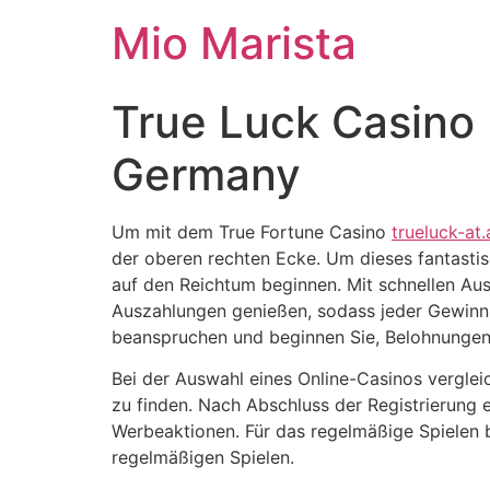
Mio Marista
True Luck Casino
Germany
Um mit dem True Fortune Casino
trueluck-at.
der oberen rechten Ecke. Um dieses fantasti
auf den Reichtum beginnen. Mit schnellen Au
Auszahlungen genießen, sodass jeder Gewinn 
beanspruchen und beginnen Sie, Belohnunge
Bei der Auswahl eines Online-Casinos verglei
zu finden. Nach Abschluss der Registrierung 
Werbeaktionen. Für das regelmäßige Spielen 
regelmäßigen Spielen.