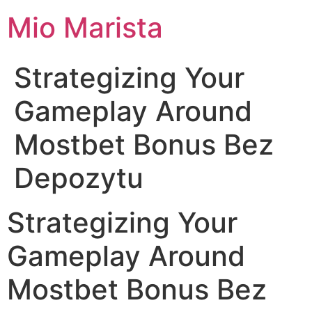
Mio Marista
Strategizing Your
Gameplay Around
Mostbet Bonus Bez
Depozytu
Strategizing Your
Gameplay Around
Mostbet Bonus Bez