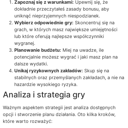
Zapoznaj się z warunkami:
Upewnij się, że
dokładnie przeczytałeś zasady bonusu, aby
uniknąć nieprzyjemnych niespodzianek.
Wybierz odpowiednie gry:
Skoncentruj się na
grach, w których masz największe umiejętności
lub które oferują najlepsze współczynniki
wygranej.
Planowanie budżetu:
Miej na uwadze, ile
potencjalnie możesz wygrać i jaki masz plan na
dalsze wydatki.
Unikaj ryzykownych zakładów:
Skup się na
stabilnych oraz przemyślanych zakładach, a nie na
hazardzie wysokiego ryzyka.
Analiza i strategia gry
Ważnym aspektem strategii jest analiza dostępnych
opcji i stworzenie planu działania. Oto kilka kroków,
które warto rozważyć: