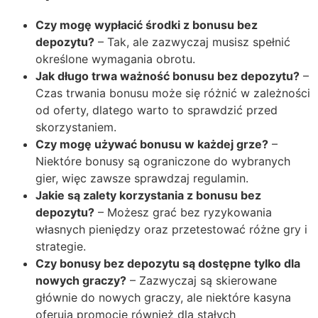
Czy mogę wypłacić środki z bonusu bez
depozytu?
– Tak, ale zazwyczaj musisz spełnić
określone wymagania obrotu.
Jak długo trwa ważność bonusu bez depozytu?
–
Czas trwania bonusu może się różnić w zależności
od oferty, dlatego warto to sprawdzić przed
skorzystaniem.
Czy mogę używać bonusu w każdej grze?
–
Niektóre bonusy są ograniczone do wybranych
gier, więc zawsze sprawdzaj regulamin.
Jakie są zalety korzystania z bonusu bez
depozytu?
– Możesz grać bez ryzykowania
własnych pieniędzy oraz przetestować różne gry i
strategie.
Czy bonusy bez depozytu są dostępne tylko dla
nowych graczy?
– Zazwyczaj są skierowane
głównie do nowych graczy, ale niektóre kasyna
oferują promocje również dla stałych