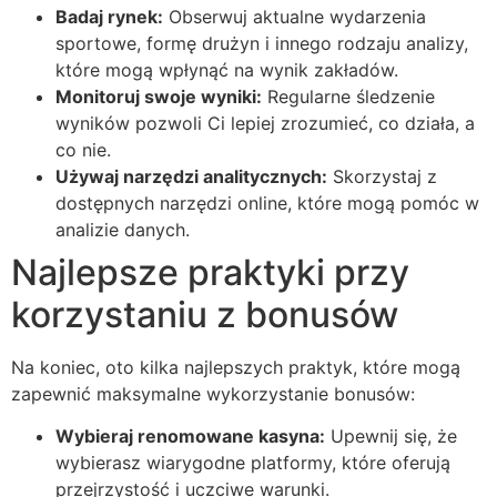
Badaj rynek:
Obserwuj aktualne wydarzenia
sportowe, formę drużyn i innego rodzaju analizy,
które mogą wpłynąć na wynik zakładów.
Monitoruj swoje wyniki:
Regularne śledzenie
wyników pozwoli Ci lepiej zrozumieć, co działa, a
co nie.
Używaj narzędzi analitycznych:
Skorzystaj z
dostępnych narzędzi online, które mogą pomóc w
analizie danych.
Najlepsze praktyki przy
korzystaniu z bonusów
Na koniec, oto kilka najlepszych praktyk, które mogą
zapewnić maksymalne wykorzystanie bonusów:
Wybieraj renomowane kasyna:
Upewnij się, że
wybierasz wiarygodne platformy, które oferują
przejrzystość i uczciwe warunki.