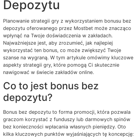
Depozytu
Planowanie strategii gry z wykorzystaniem bonusu bez
depozytu oferowanego przez Mostbet może znacząco
wpłynąć na Twoje doświadczenia w zakładach.
Najważniejsze jest, aby zrozumieć, jak najlepiej
wykorzystać ten bonus, co może zwiększyć Twoje
szanse na wygraną. W tym artykule omówimy kluczowe
aspekty strategii gry, które pomogą Ci skutecznie
nawigować w świecie zakładów online.
Co to jest bonus bez
depozytu?
Bonus bez depozytu to forma promocji, która pozwala
graczom korzystać z funduszy lub darmowych spinów
bez konieczności wpłacania własnych pieniędzy. Oto
kilka kluczowych punktów wyjaśniających tę koncepcję: