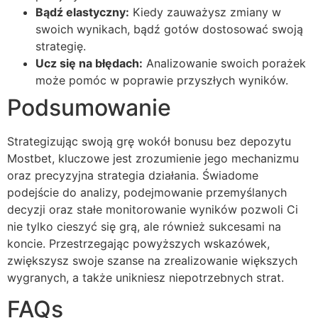
Bądź elastyczny:
Kiedy zauważysz zmiany w
swoich wynikach, bądź gotów dostosować swoją
strategię.
Ucz się na błędach:
Analizowanie swoich porażek
może pomóc w poprawie przyszłych wyników.
Podsumowanie
Strategizując swoją grę wokół bonusu bez depozytu
Mostbet, kluczowe jest zrozumienie jego mechanizmu
oraz precyzyjna strategia działania. Świadome
podejście do analizy, podejmowanie przemyślanych
decyzji oraz stałe monitorowanie wyników pozwoli Ci
nie tylko cieszyć się grą, ale również sukcesami na
koncie. Przestrzegając powyższych wskazówek,
zwiększysz swoje szanse na zrealizowanie większych
wygranych, a także unikniesz niepotrzebnych strat.
FAQs