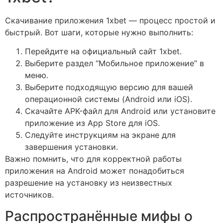
Скачивание приложения 1xbet — процесс простой и
быстрый. Вот шаги, которые нужно выполнить:
Перейдите на официальный сайт 1xbet.
Выберите раздел “Мобильное приложение” в
меню.
Выберите подходящую версию для вашей
операционной системы (Android или iOS).
Скачайте APK-файл для Android или установите
приложение из App Store для iOS.
Следуйте инструкциям на экране для
завершения установки.
Важно помнить, что для корректной работы
приложения на Android может понадобиться
разрешение на установку из неизвестных
источников.
Распространённые мифы о