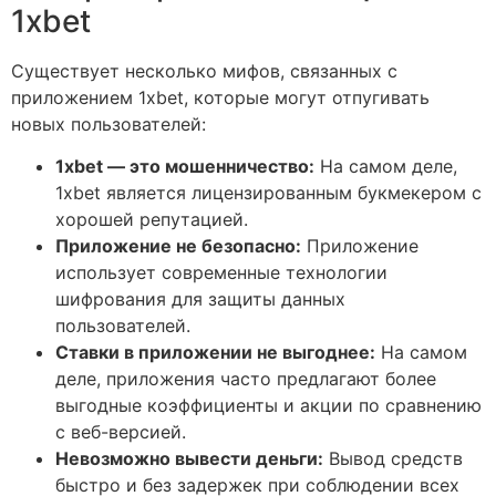
1xbet
Существует несколько мифов, связанных с
приложением 1xbet, которые могут отпугивать
новых пользователей:
1xbet — это мошенничество:
На самом деле,
1xbet является лицензированным букмекером с
хорошей репутацией.
Приложение не безопасно:
Приложение
использует современные технологии
шифрования для защиты данных
пользователей.
Ставки в приложении не выгоднее:
На самом
деле, приложения часто предлагают более
выгодные коэффициенты и акции по сравнению
с веб-версией.
Невозможно вывести деньги:
Вывод средств
быстро и без задержек при соблюдении всех