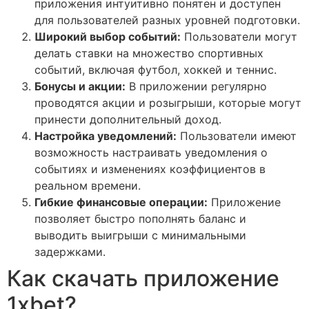
приложения интуитивно понятен и доступен
для пользователей разных уровней подготовки.
Широкий выбор событий:
Пользователи могут
делать ставки на множество спортивных
событий, включая футбол, хоккей и теннис.
Бонусы и акции:
В приложении регулярно
проводятся акции и розыгрыши, которые могут
принести дополнительный доход.
Настройка уведомлений:
Пользователи имеют
возможность настраивать уведомления о
событиях и изменениях коэффициентов в
реальном времени.
Гибкие финансовые операции:
Приложение
позволяет быстро пополнять баланс и
выводить выигрыши с минимальными
задержками.
Как скачать приложение
1xbet?