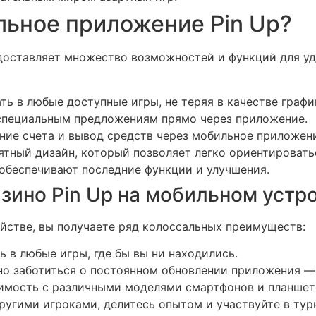
льное приложение Pin Up?
доставляет множество возможностей и функций для уд
ь в любые доступные игры, не теряя в качестве графи
специальным предложениям прямо через приложение.
ие счета и вывод средств через мобильное приложен
тный дизайн, который позволяет легко ориентировать
обеспечивают последние функции и улучшения.
зино Pin Up на мобильном устр
ойстве, вы получаете ряд колоссальных преимуществ:
 в любые игры, где бы вы ни находились.
о заботиться о постоянном обновлении приложения —
мость с различными моделями смартфонов и планшет
ругими игроками, делитесь опытом и участвуйте в тур