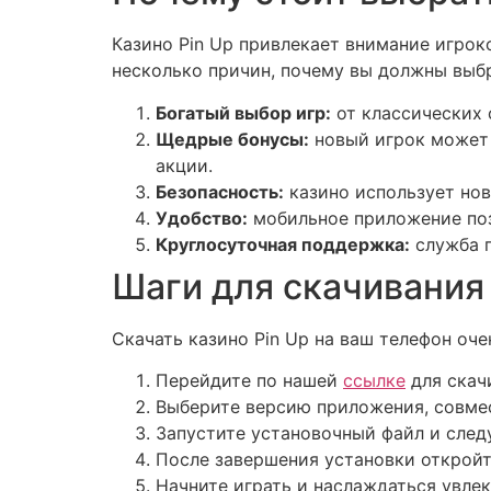
Казино Pin Up привлекает внимание игрок
несколько причин, почему вы должны выбр
Богатый выбор игр:
от классических 
Щедрые бонусы:
новый игрок может 
акции.
Безопасность:
казино использует но
Удобство:
мобильное приложение поз
Круглосуточная поддержка:
служба п
Шаги для скачивания 
Скачать казино Pin Up на ваш телефон оче
Перейдите по нашей
ссылке
для скач
Выберите версию приложения, совмес
Запустите установочный файл и след
После завершения установки откройт
Начните играть и наслаждаться увле