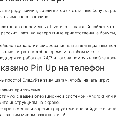
ов по ряду причин, среди которых отличные бонусы, ра
ать именно это казино:
слотов до современных Live-игр — каждый найдет что-
рассчитывать на невероятные приветственные бонусы,
вейшие технологии шифрования для защиты данных пол
воляет играть в любое время и в любом месте.
оддержки работает 24/7 и готова помочь в любое вре
казино Pin Up на телефон
нь просто! Следуйте этим шагам, чтобы начать игру:
ивания приложения.
тимую с вашей операционной системой (Android или i
уйте инструкциям на экране.
е приложение и зарегистрируйтесь или войдите в свой
кательным миром азартных игр!