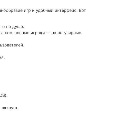
знообразие игр и удобный интерфейс. Вот
то по душе.
 а постоянные игроки — на регулярные
ьзователей.
мя.
OS).
 аккаунт.