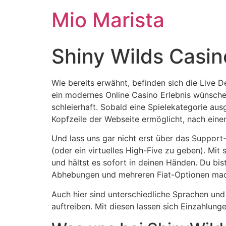
Mio Marista
Shiny Wilds Casin
Wie bereits erwähnt, befinden sich die Live De
ein modernes Online Casino Erlebnis wünschen
schleierhaft. Sobald eine Spielekategorie aus
Kopfzeile der Webseite ermöglicht, nach ein
Und lass uns gar nicht erst über das Support
(oder ein virtuelles High-Five zu geben). Mit
und hältst es sofort in deinen Händen. Du bist
Abhebungen und mehreren Fiat-Optionen mache
Auch hier sind unterschiedliche Sprachen und 
auftreiben. Mit diesen lassen sich Einzahlung