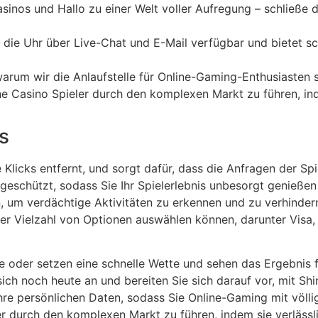
sinos und Hallo zu einer Welt voller Aufregung – schließe
 die Uhr über Live-Chat und E-Mail verfügbar und bietet s
warum wir die Anlaufstelle für Online-Gaming-Enthusiasten s
ine Casino Spieler durch den komplexen Markt zu führen, ind
s
e Klicks entfernt, und sorgt dafür, dass die Anfragen der S
 geschützt, sodass Sie Ihr Spielerlebnis unbesorgt genieße
 um verdächtige Aktivitäten zu erkennen und zu verhindern.
er Vielzahl von Optionen auswählen können, darunter Visa,
e oder setzen eine schnelle Wette und sehen das Ergebnis fa
ich noch heute an und bereiten Sie sich darauf vor, mit Sh
hre persönlichen Daten, sodass Sie Online-Gaming mit völli
ler durch den komplexen Markt zu führen, indem sie verläss