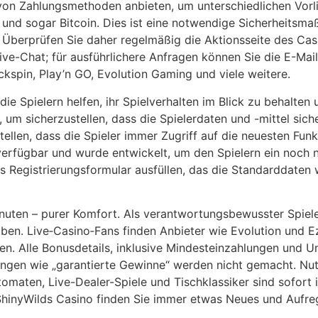
l von Zahlungsmethoden anbieten, um unterschiedlichen Vorl
l und sogar Bitcoin. Dies ist eine notwendige Sicherheitsma
n. Überprüfen Sie daher regelmäßig die Aktionsseite des C
Live-Chat; für ausführlichere Anfragen können Sie die E-Mai
ckspin, Play’n GO, Evolution Gaming und viele weitere.
 Spielern helfen, ihr Spielverhalten im Blick zu behalten 
, um sicherzustellen, dass die Spielerdaten und -mittel siche
stellen, dass die Spieler immer Zugriff auf die neuesten Fun
erfügbar und wurde entwickelt, um den Spielern ein noch na
es Registrierungsformular ausfüllen, das die Standarddate
inuten – purer Komfort. Als verantwortungsbewusster Spiele
aben. Live‑Casino‑Fans finden Anbieter wie Evolution und Ez
en. Alle Bonusdetails, inklusive Mindest­einzahlungen und 
ungen wie „garantierte Gewinne“ werden nicht gemacht. Nu
utomaten, Live-Dealer-Spiele und Tischklassiker sind sofort 
i ShinyWilds Casino finden Sie immer etwas Neues und Aufr