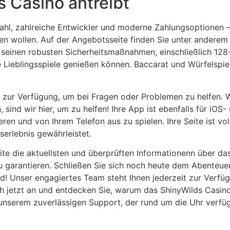
s Casino antreibt
hl, zahlreiche Entwickler und moderne Zahlungsoptionen — 
n wollen. Auf der Angebotsseite finden Sie unter anderem 
t seinen robusten Sicherheitsmaßnahmen, einschließlich 128
e Lieblingsspiele genießen können. Baccarat und Würfelspiel
e zur Verfügung, um bei Fragen oder Problemen zu helfen.
sind wir hier, um zu helfen! Ihre App ist ebenfalls für iOS
ren und von Ihrem Telefon aus zu spielen. Ihre Seite ist vol
serlebnis gewährleistet.
ite die aktuellsten und überprüften Informationenn über das
u garantieren. Schließen Sie sich noch heute dem Abenteu
nd! Unser engagiertes Team steht Ihnen jederzeit zur Verfügu
h jetzt an und entdecken Sie, warum das ShinyWilds Casino d
unserem zuverlässigen Support, der rund um die Uhr verfügb