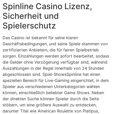
Spinline Casino Lizenz,
Sicherheit und
Spielerschutz
Das Casino ist bekannt für seine klaren
Geschäftsbedingungen, und seine Spiele stammen von
zertifizierten Anbietern, die für fairen Spielbetrieb
sorgen. Einzahlungen werden sofort bearbeitet, sodass
die Gelder ohne Verzögerung verfügbar sind, während
Auszahlungen in der Regel innerhalb von 24 Stunden
abgeschlossen sind. Spiel-ShowsSpinline hat einen
speziellen Bereich für Live-Gaming eingerichtet, in dem
Spieler aus verschiedenen Unterkategorien wählen
können, einschließlich beliebter Game Shows. Neben
der direkten Suche können Spieler durch die Seite
stöbern, um eine größere Auswahl zu entdecken,
darunter Titel wie American Roulette von Platipus,