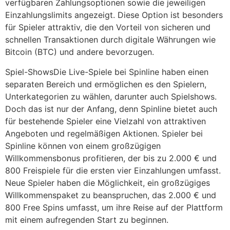
verfügbaren Zahlungsoptionen sowie die jeweiligen
Einzahlungslimits angezeigt. Diese Option ist besonders
für Spieler attraktiv, die den Vorteil von sicheren und
schnellen Transaktionen durch digitale Währungen wie
Bitcoin (BTC) und andere bevorzugen.
Spiel-ShowsDie Live-Spiele bei Spinline haben einen
separaten Bereich und ermöglichen es den Spielern,
Unterkategorien zu wählen, darunter auch Spielshows.
Doch das ist nur der Anfang, denn Spinline bietet auch
für bestehende Spieler eine Vielzahl von attraktiven
Angeboten und regelmäßigen Aktionen. Spieler bei
Spinline können von einem großzügigen
Willkommensbonus profitieren, der bis zu 2.000 € und
800 Freispiele für die ersten vier Einzahlungen umfasst.
Neue Spieler haben die Möglichkeit, ein großzügiges
Willkommenspaket zu beanspruchen, das 2.000 € und
800 Free Spins umfasst, um ihre Reise auf der Plattform
mit einem aufregenden Start zu beginnen.