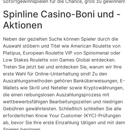
Sofortgewinnspielen für die Chance, groß zu gewinnen!
Spinline Casino-Boni und -
Aktionen
Neben der gezielten Suche können Spieler durch die
Auswahl stöbern und Titel wie American Roulette von
Platipus, European Roulette VIP von Spinomenal oder
Low Stakes Roulette von Games Global entdecken.
Treten Sie jetzt bei und entdecken Sie, warum wir Ihre
erste Wahl für Online-Unterhaltung sind! Zu den
Auszahlungsmethoden gehören Banküberweisungen, E-
Wallets wie Skrill und Neteller sowie Kryptowährungen,
die einen reibungslosen Auszahlungsprozess mit
wettbewerbsfähigen Bearbeitungszeiten und niedrigen
Gebühren gewährleisten. Schließlich schließen Sie alle
erforderlichen Know Your Customer (KYC)-Prüfungen
ab, bevor Sie Ihre erste Einzahlung tätigen und mit dem
Spielen beginnen.