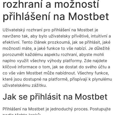
rozhraní a možností
přihlášení na Mostbet
Uživatelský rozhraní pro přihlášení na Mostbet je
navrženo tak, aby bylo uživatelsky přívětivé, intuitivní a
efektivní. Tento článek prozkoumá, jak se přihlásit, jaké
možnosti máte, a jaké funkce to vše nabízí. Je důležité
porozumět každému aspektu rozhraní, abyste mohli
naplno využít všechny výhody platformy. Zde najdete
klíčové informace o tom, jak se dostat do svého účtu a
co vše vám Mostbet může nabídnout. Všechny funkce,
které jsou dostupné na platformě, přispívají k plynulému
uživatelskému zážitku.
Jak se přihlásit na Mostbet
Přihlášení na Mostbet je jednoduchý proces. Postupujte