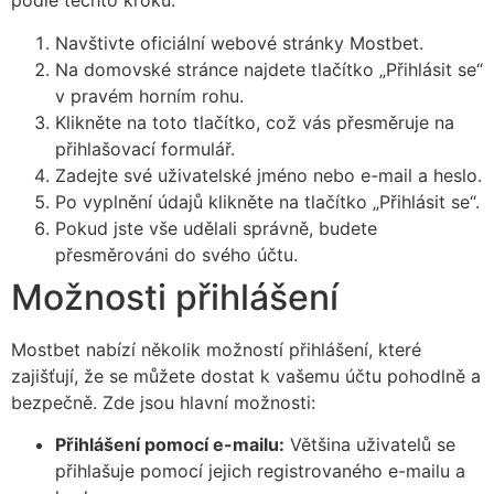
podle těchto kroků:
Navštivte oficiální webové stránky Mostbet.
Na domovské stránce najdete tlačítko „Přihlásit se“
v pravém horním rohu.
Klikněte na toto tlačítko, což vás přesměruje na
přihlašovací formulář.
Zadejte své uživatelské jméno nebo e-mail a heslo.
Po vyplnění údajů klikněte na tlačítko „Přihlásit se“.
Pokud jste vše udělali správně, budete
přesměrováni do svého účtu.
Možnosti přihlášení
Mostbet nabízí několik možností přihlášení, které
zajišťují, že se můžete dostat k vašemu účtu pohodlně a
bezpečně. Zde jsou hlavní možnosti:
Přihlášení pomocí e-mailu:
Většina uživatelů se
přihlašuje pomocí jejich registrovaného e-mailu a