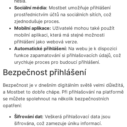
hesla.
Sociální média:
Mostbet umožňuje přihlášení
prostřednictvím účtů na sociálních sítích, což
zjednodušuje proces.
Mobilní aplikace:
Uživatelé mohou také použít
mobilní aplikaci, která má stejné možnosti
přihlášení jako webová verze.
Automatické přihlášení:
Na webu je k dispozici
funkce zapamatování si přihlašovacích údajů, což
urychluje proces pro budoucí přihlášení.
Bezpečnost přihlášení
Bezpečnost je v dnešním digitálním světě velmi důležitá,
a Mostbet to dobře chápe. Při přihlašování na platformě
se můžete spolehnout na několik bezpečnostních
opatření:
Šifrování dat:
Veškerá přihlašovací data jsou
šifrována, což zamezuje úniku informací.