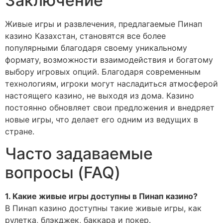
Заключение
Живые игры и развлечения, предлагаемые Пинап
казино Казахстан, становятся все более
популярными благодаря своему уникальному
формату, возможности взаимодействия и богатому
выбору игровых опций. Благодаря современным
технологиям, игроки могут насладиться атмосферой
настоящего казино, не выходя из дома. Казино
постоянно обновляет свои предложения и внедряет
новые игры, что делает его одним из ведущих в
стране.
Часто задаваемые
вопросы (FAQ)
1. Какие живые игры доступны в Пинап казино?
В Пинап казино доступны такие живые игры, как
рулетка, блэкджек, баккара и покер.