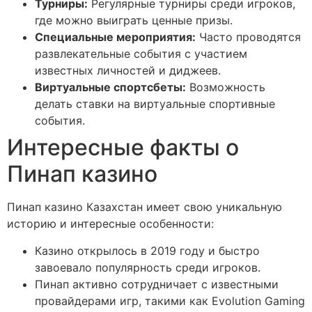
Турниры:
Регулярные турниры среди игроков,
где можно выиграть ценные призы.
Специальные мероприятия:
Часто проводятся
развлекательные события с участием
известных личностей и диджеев.
Виртуальные спортсбеты:
Возможность
делать ставки на виртуальные спортивные
события.
Интересные факты о
Пинап казино
Пинап казино Казахстан имеет свою уникальную
историю и интересные особенности:
Казино открылось в 2019 году и быстро
завоевало популярность среди игроков.
Пинап активно сотрудничает с известными
провайдерами игр, такими как Evolution Gaming