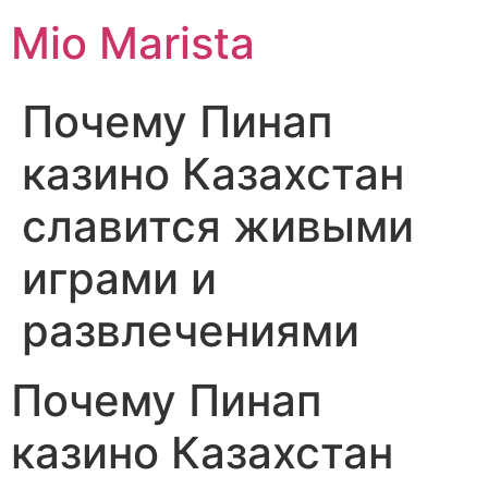
Mio Marista
Почему Пинап
казино Казахстан
славится живыми
играми и
развлечениями
Почему Пинап
казино Казахстан