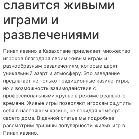
славится живыми
играми и
развлечениями
Пинап казино в Казахстане привлекает множество
игроков благодаря своим живым играм и
разнообразным развлечениям, которые дарят
уникальный азарт и атмосферу. Это заведение
предлагает не только традиционные казино-игры,
но и возможность взаимодействия с
профессиональными крупье в режиме реального
времени. Живые игры позволяют игрокам ощутить
себя в настоящем казино, не покидая комфорт
своего дома. В данной статье мы подробнее
рассмотрим причины популярности живых игр в
Пинап казино.