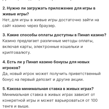
2. Нужно ли загружать приложение для игры в
живые игры?
Нет, для игры в живые игры достаточно зайти на
сайт казино через браузер.
3. Какие способы оплаты доступны в Пинап казино?
Казино предлагает различные методы оплаты,
включая карты, электронные кошельки и
криптовалюту.
4. Есть ли у Пинап казино бонусы для новых
игроков?
Да, новый игрок может получить приветственный
бонус на первый депозит и другие акции.
5. Какова минимальная ставка в живых играх?
Минимальная ставка в живых играх зависит от
конкретной игры и может варьироваться от 100
тенге и выше.