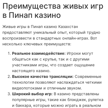
Преимущества живых игр
в Пинап казино
Живые игры в Пинап казино Казахстан
предоставляют уникальный опыт, который трудно
воспроизвести в стандартных онлайн-играх. Вот
несколько ключевых преимуществ:
Реальное взаимодействие:
Игроки могут
общаться как с крупье, так и с другими
участниками игры, что создает ощущение
настоящего казино.
Высокое качество трансляции:
Современные
технологии позволяют наслаждаться четкими
видеопотоками и отличным звуком.
Широкий выбор игр:
В казино представлены
популярные игры, такие как блэкджек, рулетка
и баккара, которые можно играть в реальном