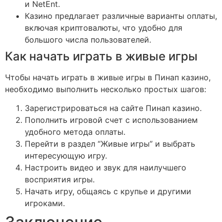
и NetEnt.
Казино предлагает различные варианты оплаты,
включая криптовалюты, что удобно для
большого числа пользователей.
Как начать играть в живые игры
Чтобы начать играть в живые игры в Пинап казино,
необходимо выполнить несколько простых шагов:
Зарегистрироваться на сайте Пинап казино.
Пополнить игровой счет с использованием
удобного метода оплаты.
Перейти в раздел “Живые игры” и выбрать
интересующую игру.
Настроить видео и звук для наилучшего
восприятия игры.
Начать игру, общаясь с крупье и другими
игроками.