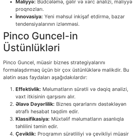
Maliyyə:
Büdcələmə, gəlir və xərc analizi, maliyyə
proqnozları.
İnnovasiya:
Yeni məhsul inkişaf etdirmə, bazar
tendensiyalarının izlənməsi.
Pinco Guncel-in
Üstünlükləri
Pinco Guncel, müasir biznes strategiyalarını
formalaşdırmaq üçün bir çox üstünlüklərə malikdir. Bu
alətin əsas faydaları aşağıdakılardır:
Effektivlik:
Məlumatların sürətli və dəqiq analizi,
vaxt itkisinin qarşısını alır.
Əlavə Dəyərlilik:
Biznes qərarlarını dəstəkləyən
ətraflı hesabat təqdim edir.
Klassifikasiya:
Müxtəlif məlumatların asanlıqla
təhlilini təmin edir.
Çeviklik:
Proqramın sürətliliyi və çevikliyi müasir