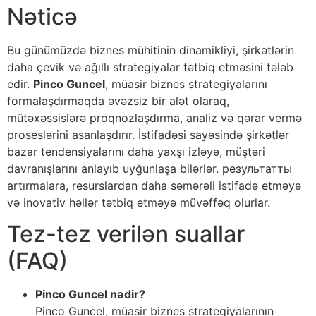
Nəticə
Bu günümüzdə biznes mühitinin dinamikliyi, şirkətlərin
daha çevik və ağıllı strategiyalar tətbiq etməsini tələb
edir.
Pinco Guncel
, müasir biznes strategiyalarını
formalaşdırmaqda əvəzsiz bir alət olaraq,
mütəxəssislərə proqnozlaşdırma, analiz və qərar vermə
proseslərini asanlaşdırır. İstifadəsi sayəsində şirkətlər
bazar tendensiyalarını daha yaxşı izləyə, müştəri
davranışlarını anlayıb uyğunlaşa bilərlər. результатты
artırmalara, resurslardan daha səmərəli istifadə etməyə
və inovativ həllər tətbiq etməyə müvəffəq olurlar.
Tez-tez verilən suallar
(FAQ)
Pinco Guncel nədir?
Pinco Guncel, müasir biznes strategiyalarının