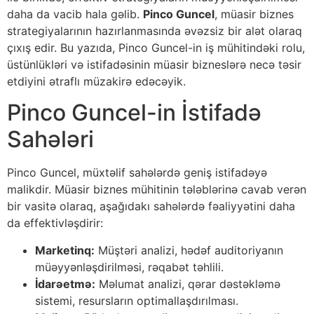
daha da vacib hala gəlib.
Pinco Guncel
, müasir biznes
strategiyalarının hazırlanmasında əvəzsiz bir alət olaraq
çıxış edir. Bu yazıda, Pinco Guncel-in iş mühitindəki rolu,
üstünlükləri və istifadəsinin müasir bizneslərə necə təsir
etdiyini ətraflı müzakirə edəcəyik.
Pinco Guncel-in İstifadə
Sahələri
Pinco Guncel, müxtəlif sahələrdə geniş istifadəyə
malikdir. Müasir biznes mühitinin tələblərinə cavab verən
bir vasitə olaraq, aşağıdakı sahələrdə fəaliyyətini daha
da effektivləşdirir:
Marketinq:
Müştəri analizi, hədəf auditoriyanın
müəyyənləşdirilməsi, rəqabət təhlili.
İdarəetmə:
Məlumat analizi, qərar dəstəkləmə
sistemi, resursların optimallaşdırılması.