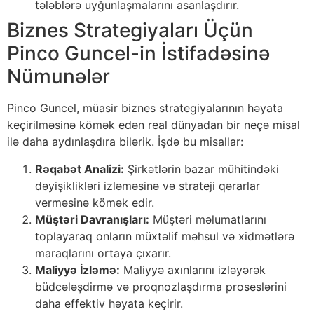
tələblərə uyğunlaşmalarını asanlaşdırır.
Biznes Strategiyaları Üçün
Pinco Guncel-in İstifadəsinə
Nümunələr
Pinco Guncel, müasir biznes strategiyalarının həyata
keçirilməsinə kömək edən real dünyadan bir neçə misal
ilə daha aydınlaşdıra bilərik. İşdə bu misallar:
Rəqabət Analizi:
Şirkətlərin bazar mühitindəki
dəyişiklikləri izləməsinə və strateji qərarlar
verməsinə kömək edir.
Müştəri Davranışları:
Müştəri məlumatlarını
toplayaraq onların müxtəlif məhsul və xidmətlərə
maraqlarını ortaya çıxarır.
Maliyyə İzləmə:
Maliyyə axınlarını izləyərək
büdcələşdirmə və proqnozlaşdırma proseslərini
daha effektiv həyata keçirir.