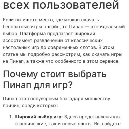
всех пользователей
Если вы ищете место, где можно скачать
бесплатные игры онлайн, то Пинап — это идеальный
выбор. Платформа предлагает широкий
ассортимент развлечений от классических
настольных игр до современных слотов. В этом
статье мы подробно рассмотрим, как скачать игры
на Пинап, а также что особенного в этом сервисе.
Почему стоит выбрать
Пинап для игр?
Пинап стал популярным благодаря множеству
причин, среди которых:
Широкий выбор игр:
Здесь представлены как
классические, так и новые слоты. Вы найдете