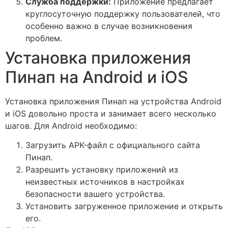
Служба поддержки:
Приложение предлагает
круглосуточную поддержку пользователей, что
особенно важно в случае возникновения
проблем.
Установка приложения
Пинап на Android и iOS
Установка приложения Пинап на устройства Android
и iOS довольно проста и занимает всего несколько
шагов. Для Android необходимо:
Загрузить APK-файл с официального сайта
Пинап.
Разрешить установку приложений из
неизвестных источников в настройках
безопасности вашего устройства.
Установить загруженное приложение и открыть
его.