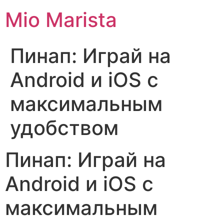
Mio Marista
Пинап: Играй на
Android и iOS с
максимальным
удобством
Пинап: Играй на
Android и iOS с
максимальным