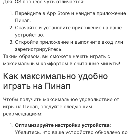
Для iOS процесс чуть отличается:
Перейдите в App Store и найдите приложение
Пинап.
Скачайте и установите приложение на ваше
устройство.
Откройте приложение и выполните вход или
зарегистрируйтесь.
Таким образом, вы сможете начать играть с
максимальным комфортом в считанные минуты!
Как максимально удобно
играть на Пинап
Чтобы получить максимальное удовольствие от
игры на Пинап, следуйте следующим
рекомендациям:
Оптимизируйте настройки устройства:
Убедитесь, что ваше устройство обновлено до