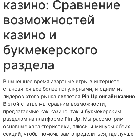
казино: Сравнение
возможностей
казино и
букмекерского
раздела
В нынешнее время азартные игры в интернете
становятся все более популярными, и одним из
лидеров этого рынка является
Pin Up онлайн казино
.
В этой статье мы сравним возможности,
предлагаемые как казино, так и букмекерским
разделом на платформе Pin Up. Мы рассмотрим
основные характеристики, плюсы и минусы обеих
секций, чтобы помочь вам определиться, где лучше