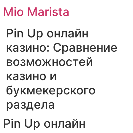
Mio Marista
Pin Up онлайн
казино: Сравнение
возможностей
казино и
букмекерского
раздела
Pin Up онлайн