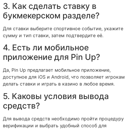
3. Как сделать ставку в
букмекерском разделе?
Для ставки выберите спортивное событие, укажите
сумму и тип ставки, затем подтвердите её.
4. Есть ли мобильное
приложение для Pin Up?
Да, Pin Up предлагает мобильное приложение,
доступное для iOS и Android, что позволяет игрокам
делать ставки и играть в казино в любое время.
5. Каковы условия вывода
средств?
Для вывода средств необходимо пройти процедуру
верификации и выбрать удобный способ для