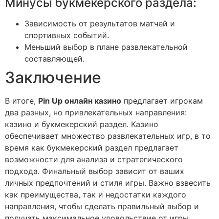
Минусы букмекерского раздела:
Зависимость от результатов матчей и
спортивных событий.
Меньший выбор в плане развлекательной
составляющей.
Заключение
В итоге,
Pin Up онлайн казино
предлагает игрокам
два разных, но привлекательных направления:
казино и букмекерский раздел. Казино
обеспечивает множество развлекательных игр, в то
время как букмекерский раздел предлагает
возможности для анализа и стратегического
подхода. Финальный выбор зависит от ваших
личных предпочтений и стиля игры. Важно взвесить
как преимущества, так и недостатки каждого
направления, чтобы сделать правильный выбор и
получать максимальное удовольствие от игры.