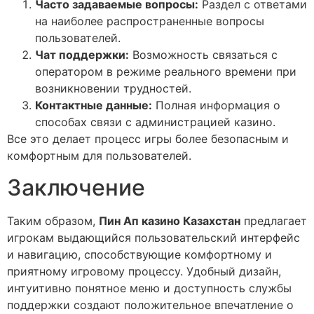
Часто задаваемые вопросы:
Раздел с ответами
на наиболее распространенные вопросы
пользователей.
Чат поддержки:
Возможность связаться с
оператором в режиме реального времени при
возникновении трудностей.
Контактные данные:
Полная информация о
способах связи с администрацией казино.
Все это делает процесс игры более безопасным и
комфортным для пользователей.
Заключение
Таким образом,
Пин Ап казино Казахстан
предлагает
игрокам выдающийся пользовательский интерфейс
и навигацию, способствующие комфортному и
приятному игровому процессу. Удобный дизайн,
интуитивно понятное меню и доступность службы
поддержки создают положительное впечатление о