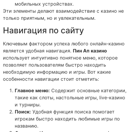
мобильных устройствах.
Эти элементы делают взаимодействие с казино не
только приятным, но и увлекательным.
Навигация по сайту
Ключевым фактором успеха любого онлайн-казино
является удобная навигация.
Пин Ап казино
использует интуитивно понятное меню, которое
позволяет пользователям быстро находить
необходимую информацию и игры. Вот какие
особенности навигации стоит отметить:
Главное меню:
Содержит основные категории,
такие как слоты, настольные игры, live-казино
и турниры.
Поиск:
Удобная функция поиска помогает
игрокам быстро находить любимые игры по
названию.