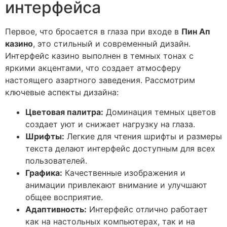
интерфейса
Первое, что бросается в глаза при входе в
Пин Ап
казино
, это стильный и современный дизайн.
Интерфейс казино выполнен в темных тонах с
яркими акцентами, что создает атмосферу
настоящего азартного заведения. Рассмотрим
ключевые аспекты дизайна:
Цветовая палитра:
Доминация темных цветов
создает уют и снижает нагрузку на глаза.
Шрифты:
Легкие для чтения шрифты и размеры
текста делают интерфейс доступным для всех
пользователей.
Графика:
Качественные изображения и
анимации привлекают внимание и улучшают
общее восприятие.
Адаптивность:
Интерфейс отлично работает
как на настольных компьютерах, так и на