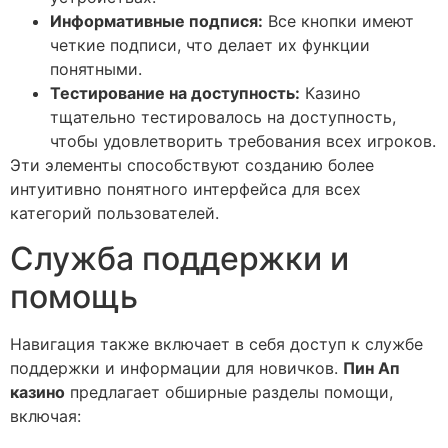
Информативные подпися:
Все кнопки имеют
четкие подписи, что делает их функции
понятными.
Тестирование на доступность:
Казино
тщательно тестировалось на доступность,
чтобы удовлетворить требования всех игроков.
Эти элементы способствуют созданию более
интуитивно понятного интерфейса для всех
категорий пользователей.
Служба поддержки и
помощь
Навигация также включает в себя доступ к службе
поддержки и информации для новичков.
Пин Ап
казино
предлагает обширные разделы помощи,
включая: