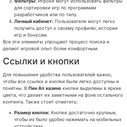
Фильтры:
Игроки могут использовать фильтры
для сортировки игр по программам
разработчиков или по типу.
Личный кабинет:
Пользователи могут легко
получить доступ к своему профилю, истории
игр и бонусам.
Все эти элементы упрощают процесс поиска и
делают игровой опыт более комфортным.
Ссылки и кнопки
Для повышения удобства пользователей важно,
чтобы все ссылки и кнопки были легко доступны и
понятны. В
Пин Ап казино
кнопки выделены в яркие
цвета, что делает их заметными на фоне остального
контента. Также стоит отметить:
Размер кнопок:
Кнопки достаточно крупные,
чтобы их было удобно нажимать на мобильных
устройствах.