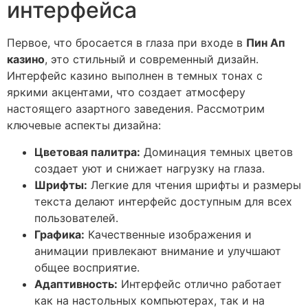
интерфейса
Первое, что бросается в глаза при входе в
Пин Ап
казино
, это стильный и современный дизайн.
Интерфейс казино выполнен в темных тонах с
яркими акцентами, что создает атмосферу
настоящего азартного заведения. Рассмотрим
ключевые аспекты дизайна:
Цветовая палитра:
Доминация темных цветов
создает уют и снижает нагрузку на глаза.
Шрифты:
Легкие для чтения шрифты и размеры
текста делают интерфейс доступным для всех
пользователей.
Графика:
Качественные изображения и
анимации привлекают внимание и улучшают
общее восприятие.
Адаптивность:
Интерфейс отлично работает
как на настольных компьютерах, так и на