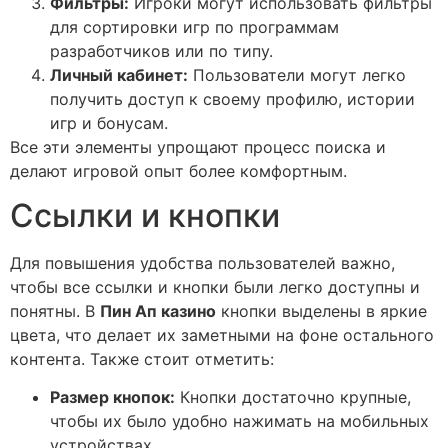
Фильтры:
Игроки могут использовать фильтры
для сортировки игр по программам
разработчиков или по типу.
Личный кабинет:
Пользователи могут легко
получить доступ к своему профилю, истории
игр и бонусам.
Все эти элементы упрощают процесс поиска и
делают игровой опыт более комфортным.
Ссылки и кнопки
Для повышения удобства пользователей важно,
чтобы все ссылки и кнопки были легко доступны и
понятны. В
Пин Ап казино
кнопки выделены в яркие
цвета, что делает их заметными на фоне остального
контента. Также стоит отметить:
Размер кнопок:
Кнопки достаточно крупные,
чтобы их было удобно нажимать на мобильных
устройствах.