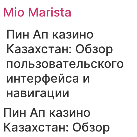
Mio Marista
Пин Ап казино
Казахстан: Обзор
пользовательского
интерфейса и
навигации
Пин Ап казино
Казахстан: Обзор