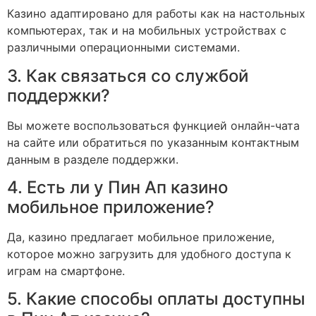
Казино адаптировано для работы как на настольных
компьютерах, так и на мобильных устройствах с
различными операционными системами.
3. Как связаться со службой
поддержки?
Вы можете воспользоваться функцией онлайн-чата
на сайте или обратиться по указанным контактным
данным в разделе поддержки.
4. Есть ли у Пин Ап казино
мобильное приложение?
Да, казино предлагает мобильное приложение,
которое можно загрузить для удобного доступа к
играм на смартфоне.
5. Какие способы оплаты доступны