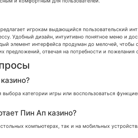
асным и комфортным для пользователей.
редлагает игрокам выдающийся пользовательский инт
ссу. Удобный дизайн, интуитивно понятное меню и до
дый элемент интерфейса продуман до мелочей, чтобы 
х предложений, отвечая на потребности и пожелания 
опросы
 казино?
я выбора категории игры или воспользоваться функцие
отает Пин Ап казино?
настольных компьютерах, так и на мобильных устройст