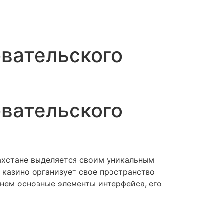
овательского
овательского
ахстане выделяется своим уникальным
 казино организует свое пространство
онем основные элементы интерфейса, его