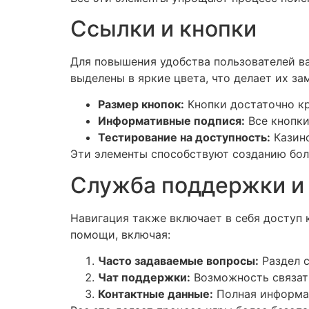
Ссылки и кнопки
Для повышения удобства пользователей ва
выделены в яркие цвета, что делает их за
Размер кнопок:
Кнопки достаточно кр
Информативные подпися:
Все кнопки
Тестирование на доступность:
Казино
Эти элементы способствуют созданию боле
Служба поддержки и
Навигация также включает в себя доступ
помощи, включая:
Часто задаваемые вопросы:
Раздел с
Чат поддержки:
Возможность связать
Контактные данные:
Полная информац