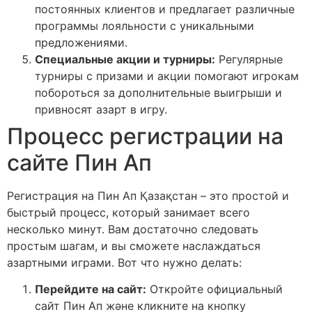
постоянных клиентов и предлагает различные
программы лояльности с уникальными
предложениями.
Специальные акции и турниры:
Регулярные
турниры с призами и акции помогают игрокам
побороться за дополнительные выигрыши и
привносят азарт в игру.
Процесс регистрации на
сайте Пин Ап
Регистрация на Пин Ап Қазақстан – это простой и
быстрый процесс, который занимает всего
несколько минут. Вам достаточно следовать
простым шагам, и вы сможете наслаждаться
азартными играми. Вот что нужно делать:
Перейдите на сайт:
Откройте официальный
сайт Пин Ап және кликните на кнопку