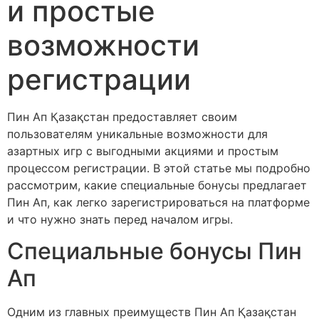
и простые
возможности
регистрации
Пин Ап Қазақстан предоставляет своим
пользователям уникальные возможности для
азартных игр с выгодными акциями и простым
процессом регистрации. В этой статье мы подробно
рассмотрим, какие специальные бонусы предлагает
Пин Ап, как легко зарегистрироваться на платформе
и что нужно знать перед началом игры.
Специальные бонусы Пин
Ап
Одним из главных преимуществ Пин Ап Қазақстан