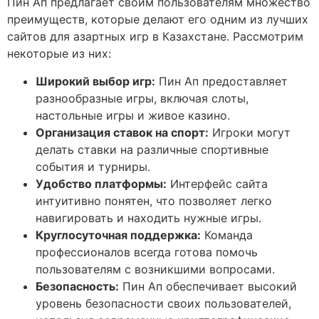
Пин Ап предлагает своим пользователям множество
преимуществ, которые делают его одним из лучших
сайтов для азартных игр в Казахстане. Рассмотрим
некоторые из них:
Широкий выбор игр:
Пин Ап предоставляет
разнообразные игры, включая слоты,
настольные игры и живое казино.
Организация ставок на спорт:
Игроки могут
делать ставки на различные спортивные
события и турниры.
Удобство платформы:
Интерфейс сайта
интуитивно понятен, что позволяет легко
навигировать и находить нужные игры.
Круглосуточная поддержка:
Команда
профессионалов всегда готова помочь
пользователям с возникшими вопросами.
Безопасность:
Пин Ап обеспечивает высокий
уровень безопасности своих пользователей,