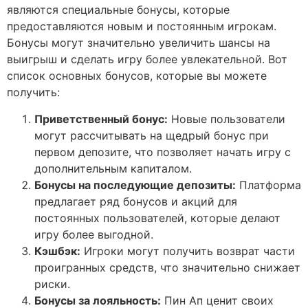
являются специальные бонусы, которые
предоставляются новым и постоянным игрокам.
Бонусы могут значительно увеличить шансы на
выигрыш и сделать игру более увлекательной. Вот
список основных бонусов, которые вы можете
получить:
Приветственный бонус:
Новые пользователи
могут рассчитывать на щедрый бонус при
первом депозите, что позволяет начать игру с
дополнительным капиталом.
Бонусы на последующие депозиты:
Платформа
предлагает ряд бонусов и акций для
постоянных пользователей, которые делают
игру более выгодной.
Кэшбэк:
Игроки могут получить возврат части
проигранных средств, что значительно снижает
риски.
Бонусы за лояльность:
Пин Ап ценит своих