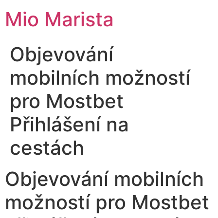
Mio Marista
Objevování
mobilních možností
pro Mostbet
Přihlášení na
cestách
Objevování mobilních
možností pro Mostbet