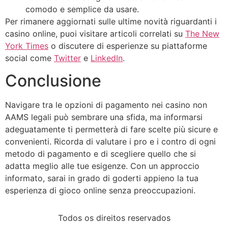
comodo e semplice da usare.
Per rimanere aggiornati sulle ultime novità riguardanti i
casino online, puoi visitare articoli correlati su
The New
York Times
o discutere di esperienze su piattaforme
social come
Twitter
e
LinkedIn
.
Conclusione
Navigare tra le opzioni di pagamento nei casino non
AAMS legali può sembrare una sfida, ma informarsi
adeguatamente ti permetterà di fare scelte più sicure e
convenienti. Ricorda di valutare i pro e i contro di ogni
metodo di pagamento e di scegliere quello che si
adatta meglio alle tue esigenze. Con un approccio
informato, sarai in grado di goderti appieno la tua
esperienza di gioco online senza preoccupazioni.
Todos os direitos reservados