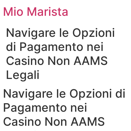
Mio Marista
Navigare le Opzioni
di Pagamento nei
Casino Non AAMS
Legali
Navigare le Opzioni di
Pagamento nei
Casino Non AAMS