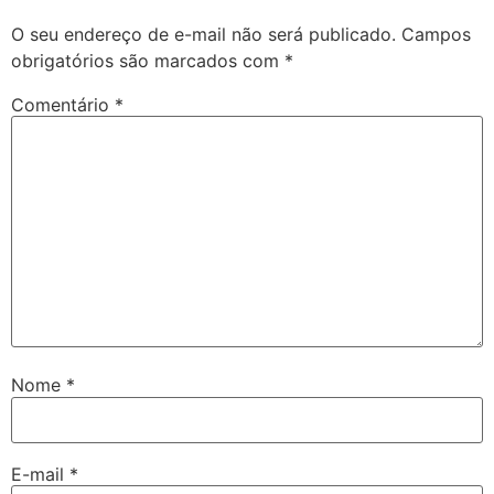
O seu endereço de e-mail não será publicado.
Campos
obrigatórios são marcados com
*
Comentário
*
Nome
*
E-mail
*