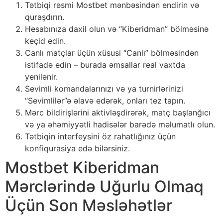
Tətbiqi rəsmi Mostbet mənbəsindən endirin və
quraşdırın.
Hesabınıza daxil olun və “Kiberidman” bölməsinə
keçid edin.
Canlı matçlar üçün xüsusi “Canlı” bölməsindən
istifadə edin – burada əmsallar real vaxtda
yenilənir.
Sevimli komandalarınızı və ya turnirlərinizi
“Sevimlilər”ə əlavə edərək, onları tez tapın.
Mərc bildirişlərini aktivləşdirərək, matç başlanğıcı
və ya əhəmiyyətli hadisələr barədə məlumatlı olun.
Tətbiqin interfeysini öz rahatlığınız üçün
konfiqurasiya edə bilərsiniz.
Mostbet Kiberidman
Mərclərində Uğurlu Olmaq
Üçün Son Məsləhətlər