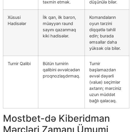
təxmin etmək.
düşünülə bilər.
Xüsusi
İlk qan, ilk baron,
Komandaların
Hadisələr
müəyyən raund
oyun tərzini
sayını qazanmaq
diqqətlə təhlil
kiki hadisələr.
edin; burada
əmsallar daha
yüksək ola bilər.
Turnir Qalibi
Bütün turnirin
Turnir
qalibini əvvəlcədən
başlamazdan
proqnozlaşdırmaq.
əvvəl dəyərli
(value) seçimlər
axtarın; mərciniz
uzun müddət
bağlı qalacaq.
Mostbet-də Kiberidman
Mərcləri Zamanı Ümumi