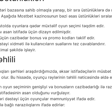
i bazasına sahib olmaqla yanaşı, bir sıra üstünlüklərə də m
şağıda Mostbet kazinosunun bəzi əsas üstünlükləri sıralan
stolda oyunlara qədər müxtəlif oyun seçimi təqdim edir.
ı asan istifadə üçün dizayn edilmişdir.
üçün cazibədar bonus və promo kodları təklif edir.
əyi xidməti ilə kullanıcıların suallarını tez cavablandırır.
mal şəkildə işləyir.
hlili
arı şərhləri araşdırdığımızda, əksər istifadəçilərin müsbət
ur. Bu hissədə, oyunçu rəylərinin təhlili nəticəsində əldə ed
oyun seçiminin genişliyi və bonusların cazibədarlığı ilə razı
stifadəsinin asan olduğunu vurğulayır.
i dəstəyi üçün oyunçular məmnuniyyət ifadə edir.
bağlı narazılıqlarını ifadə edirlər: