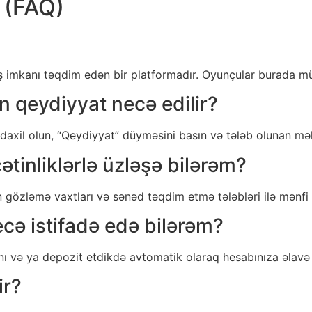
r (FAQ)
 imkanı təqdim edən bir platformadır. Oyunçular burada müx
qeydiyyat necə edilir?
axil olun, “Qeydiyyat” düyməsini basın və tələb olunan məlu
ətinliklərlə üzləşə bilərəm?
un gözləmə vaxtları və sənəd təqdim etmə tələbləri ilə mənfi 
cə istifadə edə bilərəm?
 və ya depozit etdikdə avtomatik olaraq hesabınıza əlavə e
ir?