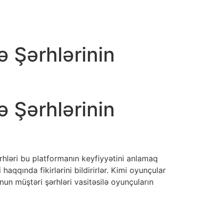
ə Şərhlərinin
ə Şərhlərinin
rhləri bu platformanın keyfiyyətini anlamaq
 haqqında fikirlərini bildirirlər. Kimi oyunçular
nun müştəri şərhləri vasitəsilə oyunçuların