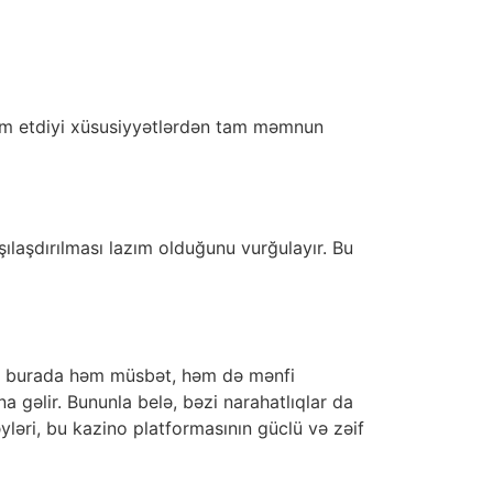
qdim etdiyi xüsusiyyətlərdən tam məmnun
şılaşdırılması lazım olduğunu vurğulayır. Bu
ərin burada həm müsbət, həm də mənfi
a gəlir. Bununla belə, bəzi narahatlıqlar da
ləri, bu kazino platformasının güclü və zəif