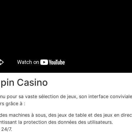
Spin Casino
nu pour sa vaste sélection de jeux, son interface convivia
rs grâce à :
es machines à sous, des jeux de table et des jeux en direc
ntissant la protection des données des utilisateurs.
 24/7.