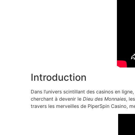
Introduction
Dans l’univers scintillant des casinos en lig
cherchant à devenir le
Dieu des Monnaies
, l
travers les merveilles de PiperSpin Casino, m