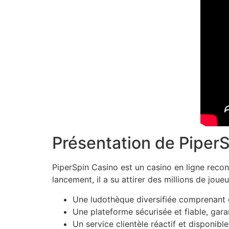
Présentation de Piper
PiperSpin Casino est un casino en ligne recon
lancement, il a su attirer des millions de joueu
Une ludothèque diversifiée comprenant d
Une plateforme sécurisée et fiable, gara
Un service clientèle réactif et disponible