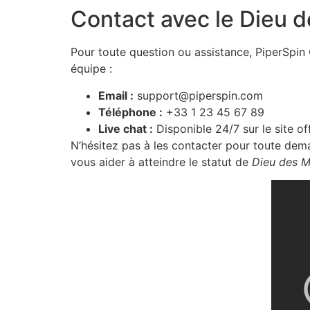
Contact avec le Dieu 
Pour toute question ou assistance, PiperSpin
équipe :
Email :
support@piperspin.com
Téléphone :
+33 1 23 45 67 89
Live chat :
Disponible 24/7 sur le site off
N’hésitez pas à les contacter pour toute dema
vous aider à atteindre le statut de
Dieu des 