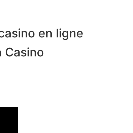
casino en ligne
n Casino