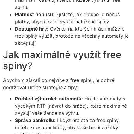
spinů.
Platnost bonusu:
Zjistěte, jak dlouho je bonus
platný, abyste stihli využít nabízené spiny.
Dostupné hry:
Ověřte, na kterých hrách můžete
free spiny využít, protože ne všechny automaty je
akceptují.
Jak maximálně využít free
spiny?
Abychom získali co nejvíce z free spinů, je dobré
dodržovat určité strategie a tipy:
Přehled výherních automatů:
Hrajte automaty s
vysokým RTP (návrat do hráče), které maximálně
zvyšují vaše šance na výhru.
Správa bankrollu:
I když hrajete za free spiny,
určete si osobní limity, aby vaše herní zážitky