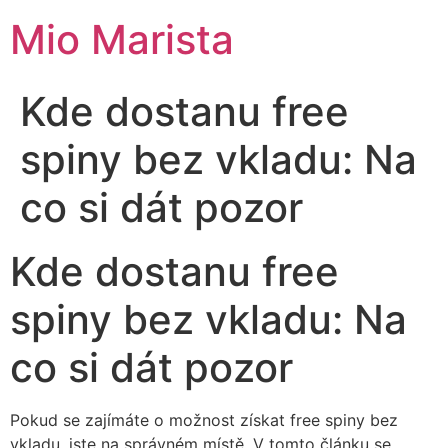
Mio Marista
Kde dostanu free
spiny bez vkladu: Na
co si dát pozor
Kde dostanu free
spiny bez vkladu: Na
co si dát pozor
Pokud se zajímáte o možnost získat free spiny bez
vkladu, jste na správném místě. V tomto článku se