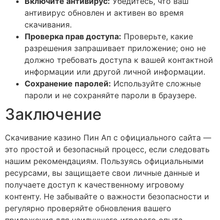
Включите антивирус:
Убедитесь, что ваш
антивирус обновлен и активен во время
скачивания.
Проверка прав доступа:
Проверьте, какие
разрешения запрашивает приложение; оно не
должно требовать доступа к вашей контактной
информации или другой личной информации.
Сохранение паролей:
Используйте сложные
пароли и не сохраняйте пароли в браузере.
Заключение
Скачивание казино Пин Ап с официального сайта —
это простой и безопасный процесс, если следовать
нашим рекомендациям. Пользуясь официальными
ресурсами, вы защищаете свои личные данные и
получаете доступ к качественному игровому
контенту. Не забывайте о важности безопасности и
регулярно проверяйте обновления вашего
приложения для наилучшего игрового опыта.