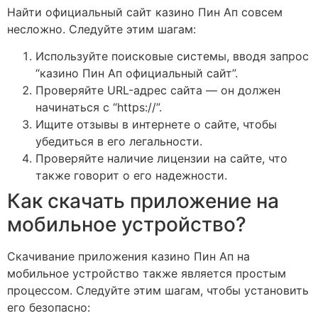
Найти официальный сайт казино Пин Ап совсем
несложно. Следуйте этим шагам:
Используйте поисковые системы, вводя запрос
“казино Пин Ап официальный сайт”.
Проверяйте URL-адрес сайта — он должен
начинаться с “https://”.
Ищите отзывы в интернете о сайте, чтобы
убедиться в его легальности.
Проверяйте наличие лицензии на сайте, что
также говорит о его надежности.
Как скачать приложение на
мобильное устройство?
Скачивание приложения казино Пин Ап на
мобильное устройство также является простым
процессом. Следуйте этим шагам, чтобы установить
его безопасно: