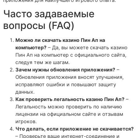
Часто задаваемые
вопросы (FAQ)
Можно ли скачать казино Пин Ап на
компьютер?
– Да, вы можете скачать казино
Пин Ап на компьютер с официального сайта,
следуя тем же шагам.
Зачем нужны обновления приложения?
–
Обновления приложения вносят улучшения,
исправляют ошибки и повышают защиту
данных.
Как проверить легальность казино Пин Ап?
–
Легальность можно проверить по наличию
лицензии на официальном сайте и отзывам
игроков.
Что делать, если приложение не скачивается?
– Проверьте ваше интернет-соединение и