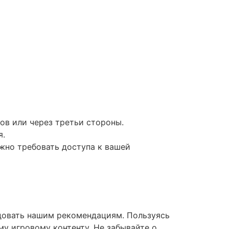
ов или через третьи стороны.
я.
жно требовать доступа к вашей
едовать нашим рекомендациям. Пользуясь
у игровому контенту. Не забывайте о