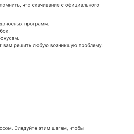
помнить, что скачивание с официального
доносных программ.
бок.
бонусам.
т вам решить любую возникшую проблему.
ссом. Следуйте этим шагам, чтобы