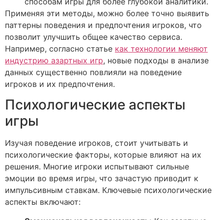
способам игры для более глубокой аналитики.
Применяя эти методы, можно более точно выявить
паттерны поведения и предпочтения игроков, что
позволит улучшить общее качество сервиса.
Например, согласно статье
как технологии меняют
индустрию азартных игр
, новые подходы в анализе
данных существенно повлияли на поведение
игроков и их предпочтения.
Психологические аспекты
игры
Изучая поведение игроков, стоит учитывать и
психологические факторы, которые влияют на их
решения. Многие игроки испытывают сильные
эмоции во время игры, что зачастую приводит к
импульсивным ставкам. Ключевые психологические
аспекты включают: