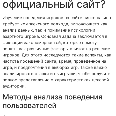
официальный сайт?
Изучение поведения игроков на сайте пинко казино
требует комплексного подхода, включающего как
анализ данных, так и понимание психологии
азартного игрока. Основная задача заключается в
фиксации закономерностей, которые помогут
понять, как различные факторы влияют на решение
игроков. Для этого исследуются такие аспекты, как
частота посещений сайта, время, проведенное на
игре, и предпочтения в выборах игр. Также важно
анализировать ставки и выигрыши, чтобы получить
полное представление о характеристиках целевой
аудитории.
Методы анализа поведения
пользователей