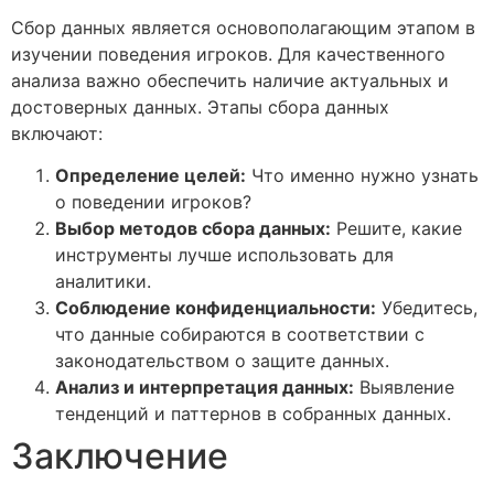
Сбор данных является основополагающим этапом в
изучении поведения игроков. Для качественного
анализа важно обеспечить наличие актуальных и
достоверных данных. Этапы сбора данных
включают:
Определение целей:
Что именно нужно узнать
о поведении игроков?
Выбор методов сбора данных:
Решите, какие
инструменты лучше использовать для
аналитики.
Соблюдение конфиденциальности:
Убедитесь,
что данные собираются в соответствии с
законодательством о защите данных.
Анализ и интерпретация данных:
Выявление
тенденций и паттернов в собранных данных.
Заключение