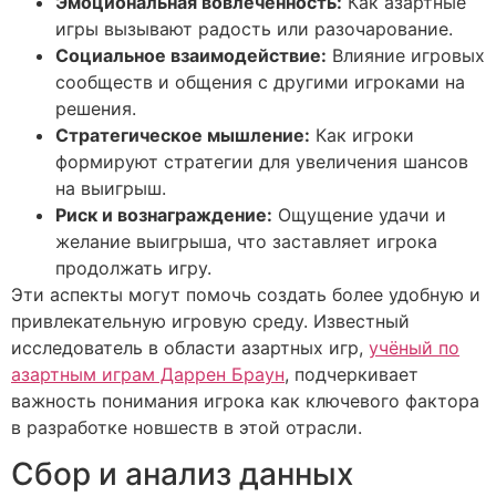
Эмоциональная вовлеченность:
Как азартные
игры вызывают радость или разочарование.
Социальное взаимодействие:
Влияние игровых
сообществ и общения с другими игроками на
решения.
Стратегическое мышление:
Как игроки
формируют стратегии для увеличения шансов
на выигрыш.
Риск и вознаграждение:
Ощущение удачи и
желание выигрыша, что заставляет игрока
продолжать игру.
Эти аспекты могут помочь создать более удобную и
привлекательную игровую среду. Известный
исследователь в области азартных игр,
учёный по
азартным играм Даррен Браун
, подчеркивает
важность понимания игрока как ключевого фактора
в разработке новшеств в этой отрасли.
Сбор и анализ данных