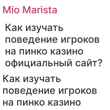
Mio Marista
Как изучать
поведение игроков
на пинко казино
официальный сайт?
Как изучать
поведение игроков
на пинко казино