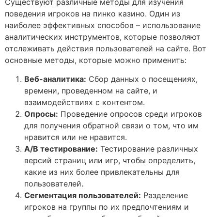
Существуют различные методы для изучения
поведения игроков на пинко казино. Один из
наиболее эффективных способов – использование
аналитических инструментов, которые позволяют
отслеживать действия пользователей на сайте. Вот
основные методы, которые можно применить:
Веб-аналитика:
Сбор данных о посещениях,
времени, проведенном на сайте, и
взаимодействиях с контентом.
Опросы:
Проведение опросов среди игроков
для получения обратной связи о том, что им
нравится или не нравится.
A/B тестирование:
Тестирование различных
версий страниц или игр, чтобы определить,
какие из них более привлекательны для
пользователей.
Сегментация пользователей:
Разделение
игроков на группы по их предпочтениям и