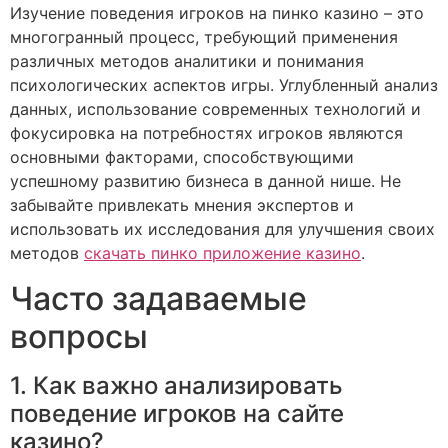
Изучение поведения игроков на пинко казино – это
многогранный процесс, требующий применения
различных методов аналитики и понимания
психологических аспектов игры. Углубленный анализ
данных, использование современных технологий и
фокусировка на потребностях игроков являются
основными факторами, способствующими
успешному развитию бизнеса в данной нише. Не
забывайте привлекать мнения экспертов и
использовать их исследования для улучшения своих
методов
скачать пинко приложение казино
.
Часто задаваемые
вопросы
1. Как важно анализировать
поведение игроков на сайте
казино?