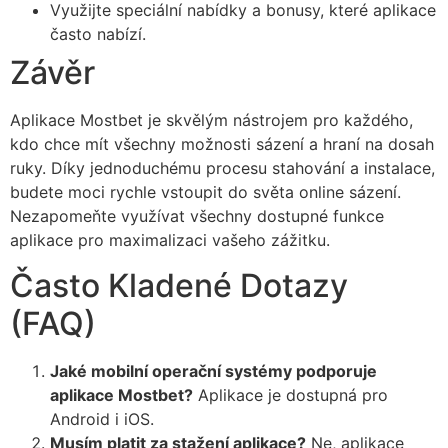
Využijte speciální nabídky a bonusy, které aplikace
často nabízí.
Závěr
Aplikace Mostbet je skvělým nástrojem pro každého,
kdo chce mít všechny možnosti sázení a hraní na dosah
ruky. Díky jednoduchému procesu stahování a instalace,
budete moci rychle vstoupit do světa online sázení.
Nezapomeňte využívat všechny dostupné funkce
aplikace pro maximalizaci vašeho zážitku.
Často Kladené Dotazy
(FAQ)
Jaké mobilní operační systémy podporuje
aplikace Mostbet?
Aplikace je dostupná pro
Android i iOS.
Musím platit za stažení aplikace?
Ne, aplikace