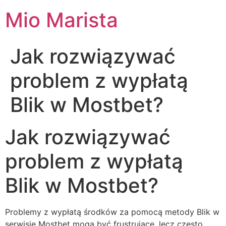
Mio Marista
Jak rozwiązywać
problem z wypłatą
Blik w Mostbet?
Jak rozwiązywać
problem z wypłatą
Blik w Mostbet?
Problemy z wypłatą środków za pomocą metody Blik w
serwisie Mostbet mogą być frustrujące, lecz często