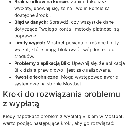
Brak środków na koncie:
Zanim dokonasz
wypłaty, upewnij się, że na Twoim koncie są
dostępne środki.
Błąd w danych:
Sprawdź, czy wszystkie dane
dotyczące Twojego konta i metody płatności są
poprawne.
Limity wypłat:
Mostbet posiada określone limity
wypłat, które mogą blokować Twój dostęp do
środków.
Problemy z aplikacją Blik:
Upewnij się, że aplikacja
Blik działa prawidłowo i jest zaktualizowana.
Kwestie techniczne:
Mogą występować awarie
systemowe na stronie Mostbet.
Kroki do rozwiązania problemu
z wypłatą
Kiedy napotkasz problem z wypłatą Blikiem w Mostbet,
warto podjąć następujące kroki, aby go rozwiązać: