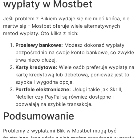
wypłaty w Mostbet
Jeśli problem z Blikiem wydaje się nie mieć końca, nie
martw się – Mostbet oferuje wiele alternatywnych
metod wypłaty. Oto kilka z nich:
Przelewy bankowe:
Możesz dokonać wypłaty
bezpośrednio na swoje konto bankowe, co zwykle
trwa nieco dłużej.
Karty kredytowe:
Wiele osób preferuje wypłatę na
kartę kredytową lub debetową, ponieważ jest to
szybka i wygodna opcja.
Portfele elektroniczne:
Usługi takie jak Skrill,
Neteller czy PayPal są również dostępne i
pozwalają na szybkie transakcje.
Podsumowanie
Problemy z wypłatami Blik w Mostbet mogą być
frustrujące, lecz wiele z nich można rozwiązać w prosty