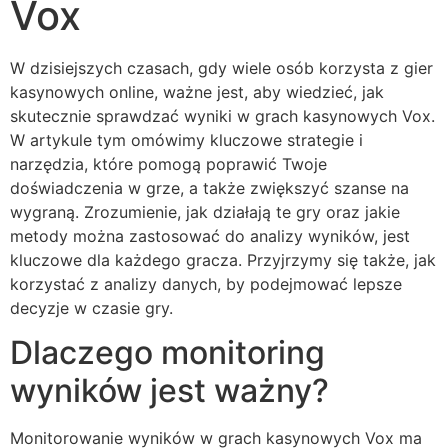
Vox
W dzisiejszych czasach, gdy wiele osób korzysta z gier
kasynowych online, ważne jest, aby wiedzieć, jak
skutecznie sprawdzać wyniki w grach kasynowych Vox.
W artykule tym omówimy kluczowe strategie i
narzędzia, które pomogą poprawić Twoje
doświadczenia w grze, a także zwiększyć szanse na
wygraną. Zrozumienie, jak działają te gry oraz jakie
metody można zastosować do analizy wyników, jest
kluczowe dla każdego gracza. Przyjrzymy się także, jak
korzystać z analizy danych, by podejmować lepsze
decyzje w czasie gry.
Dlaczego monitoring
wyników jest ważny?
Monitorowanie wyników w grach kasynowych Vox ma