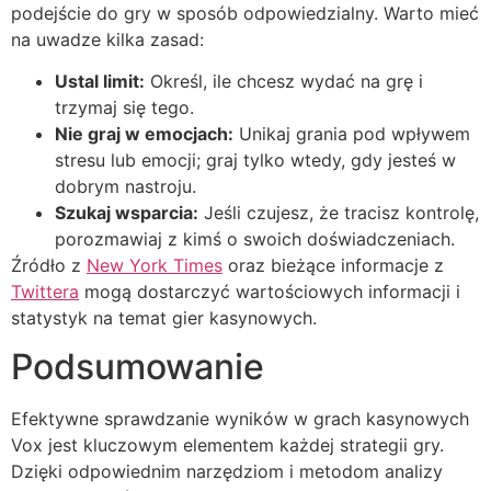
podejście do gry w sposób odpowiedzialny. Warto mieć
na uwadze kilka zasad:
Ustal limit:
Określ, ile chcesz wydać na grę i
trzymaj się tego.
Nie graj w emocjach:
Unikaj grania pod wpływem
stresu lub emocji; graj tylko wtedy, gdy jesteś w
dobrym nastroju.
Szukaj wsparcia:
Jeśli czujesz, że tracisz kontrolę,
porozmawiaj z kimś o swoich doświadczeniach.
Źródło z
New York Times
oraz bieżące informacje z
Twittera
mogą dostarczyć wartościowych informacji i
statystyk na temat gier kasynowych.
Podsumowanie
Efektywne sprawdzanie wyników w grach kasynowych
Vox jest kluczowym elementem każdej strategii gry.
Dzięki odpowiednim narzędziom i metodom analizy