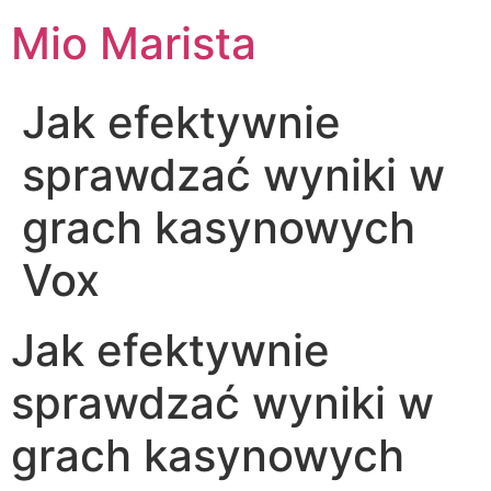
Mio Marista
Jak efektywnie
sprawdzać wyniki w
grach kasynowych
Vox
Jak efektywnie
sprawdzać wyniki w
grach kasynowych