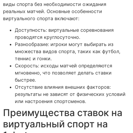
виды спорта без необходимости ожидания
реальных матчей. Основные особенности
виртуального спорта включают:
Доступность: виртуальные соревнования
проводятся круглосуточно.
Разнообразие: игроки могут выбирать из
множества видов спорта, таких как футбол,
теннис и гонки.
Скорость: исходы матчей определяются
мгновенно, что позволяет делать ставки
быстрее.
Отсутствие влияния внешних факторов:
результаты не зависят от физических условий
или настроения спортсменов.
Преимущества ставок на
виртуальный спорт на