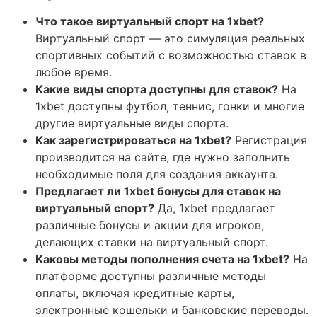
Что такое виртуальный спорт на 1xbet?
Виртуальный спорт — это симуляция реальных
спортивных событий с возможностью ставок в
любое время.
Какие виды спорта доступны для ставок?
На
1xbet доступны футбол, теннис, гонки и многие
другие виртуальные виды спорта.
Как зарегистрироваться на 1xbet?
Регистрация
производится на сайте, где нужно заполнить
необходимые поля для создания аккаунта.
Предлагает ли 1xbet бонусы для ставок на
виртуальный спорт?
Да, 1xbet предлагает
различные бонусы и акции для игроков,
делающих ставки на виртуальный спорт.
Каковы методы пополнения счета на 1xbet?
На
платформе доступны различные методы
оплаты, включая кредитные карты,
электронные кошельки и банковские переводы.