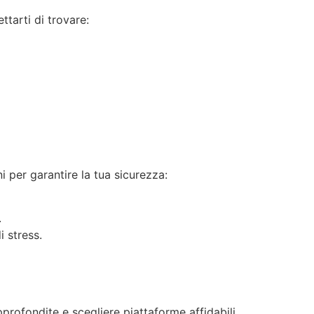
ttarti di trovare:
 per garantire la tua sicurezza:
.
 stress.
profondite e scegliere piattaforme affidabili.