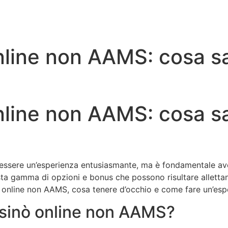
online non AAMS: cosa s
online non AAMS: cosa s
essere un’esperienza entusiasmante, ma è fondamentale ave
a gamma di opzioni e bonus che possono risultare allettanti
ò online non AAMS, cosa tenere d’occhio e come fare un’espe
asinò online non AAMS?