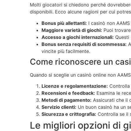
Molti giocatori si chiedono perché dovrebbero
disponibili. Ecco alcune ragioni per cui potre
Bonus più allettanti:
I casinò non AAMS t
Maggiore varietà di giochi:
Puoi trovare 
Accesso a giochi internazionali:
Questi 
Bonus senza requisiti di scommessa:
A
vincite più facilmente.
Come riconoscere un casin
Quando si sceglie un casinò online non AAMS, 
Licenze e regolamentazione:
Controlla s
Recensioni e feedback:
Esamina le recen
Metodi di pagamento:
Assicurati che il 
Servizio clienti:
Un buon casinò ha un serv
Sicurezza e crittografia:
Controlla se il 
Le migliori opzioni di g