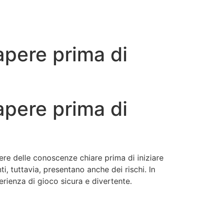
apere prima di
apere prima di
re delle conoscenze chiare prima di iniziare
, tuttavia, presentano anche dei rischi. In
rienza di gioco sicura e divertente.