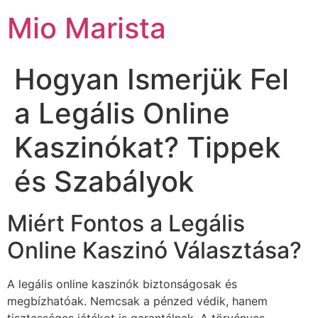
Mio Marista
Hogyan Ismerjük Fel
a Legális Online
Kaszinókat? Tippek
és Szabályok
Miért Fontos a Legális
Online Kaszinó Választása?
A legális online kaszinók biztonságosak és
megbízhatóak. Nemcsak a pénzed védik, hanem