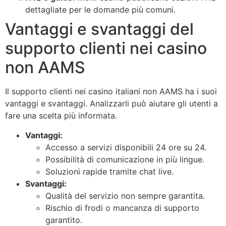
dettagliate per le domande più comuni.
Vantaggi e svantaggi del
supporto clienti nei casino
non AAMS
Il supporto clienti nei casino italiani non AAMS ha i suoi
vantaggi e svantaggi. Analizzarli può aiutare gli utenti a
fare una scelta più informata.
Vantaggi:
Accesso a servizi disponibili 24 ore su 24.
Possibilità di comunicazione in più lingue.
Soluzioni rapide tramite chat live.
Svantaggi:
Qualità del servizio non sempre garantita.
Rischio di frodi o mancanza di supporto
garantito.