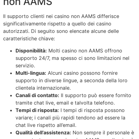
non AAMS
Il supporto clienti nei casino non AAMS differisce
significativamente rispetto a quello dei casino
autorizzati. Di seguito sono elencate alcune delle
caratteristiche chiave:
Disponibilità:
Molti casino non AAMS offrono
supporto 24/7, ma spesso ci sono limitazioni nel
servizio.
Multi-lingua:
Alcuni casino possono fornire
supporto in diverse lingue, a seconda della loro
clientela internazionale.
Canali di contatto:
Il supporto può essere fornito
tramite chat live, email e talvolta telefono.
Tempi di risposta:
I tempi di risposta possono
variare; i canali più rapidi tendono ad essere la
chat live rispetto all’email.
Qualità dell’assistenza:
Non sempre il personale è