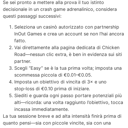
Se sei pronto a mettere alla prova il tuo istinto
decisionale in un crash game adrenalinico, considera
questi passaggi successivi:
Seleziona un casinò autorizzato con partnership
InOut Games e crea un account se non l’hai ancora
fatto.
Vai direttamente alla pagina dedicata di Chicken
Road—nessun clic extra, è ben in evidenza sui siti
partner.
Scegli “Easy” se è la tua prima volta; imposta una
scommessa piccola di €0.01–€0.05.
Imposta un obiettivo di vincita di 3× e uno
stop‑loss di €0.10 prima di iniziare.
Siediti e guarda ogni passo portare potenziali più
alti—ricorda: una volta raggiunto l’obiettivo, tocca
incassa immediatamente.
La tua sessione breve e ad alta intensità finirà prima di
quanto pensi—sia con piccole vincite, sia con una