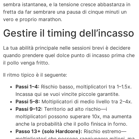
sembra istantanea, e la tensione cresce abbastanza in
fretta da far sembrare una pausa di cinque minuti un
vero e proprio marathon.
Gestire il timing dell’incasso
La tua abilità principale nelle sessioni brevi è decidere
quando prendere quel dolce punto di incasso prima che
il pollo venga fritto.
Il ritmo tipico è il seguente:
Passi 1–4:
Rischio basso, moltiplicatori tra 1–1.5x.
Incassa qui se vuoi vincite piccole garantite.
Passi 5–8:
Moltiplicatori di medio livello tra 2–4x.
Passi 9–12:
Territorio ad alto rischio—i
moltiplicatori possono superare 10x, ma aumenta
anche la probabilità che il pollo finisca in forno.
Passo 13+ (solo Hardcore):
Rischio estremo—
moltiplicatori che possono raggiungere milioni, ma