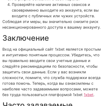
Проверяйте наличие активных сеансов и
своевременно выходите из аккаунта, если вы
входите с публичных или чужих устройств.
Соблюдая эти меры, вы значительно снизите риск
несанкционированного доступа к вашему аккаунту.
Заключение
Вход на официальный сайт 1xbet является простым
и интуитивно понятным процессом. Убедитесь, что
вы правильно вводите свои учетные данные и
следуйте рекомендациям по безопасности, чтобы
защитить свои данные. Если у вас возникли
сложности, помните, что служба поддержки всегда
готова помочь. Теперь, когда вы ознакомлены с
наиболее часто задаваемыми вопросами, можете
без труда пользоваться платформой 1xbet
1xbet
.
Часто задаваемые