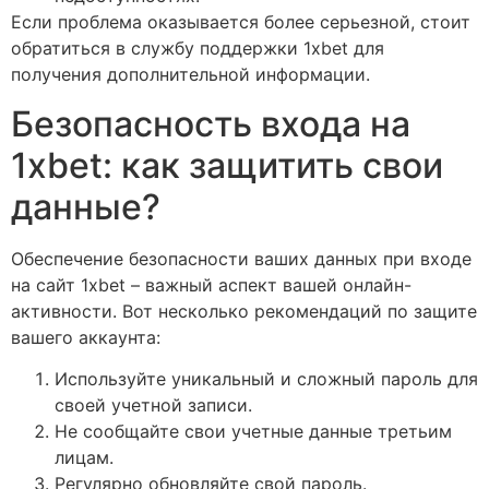
Если проблема оказывается более серьезной, стоит
обратиться в службу поддержки 1xbet для
получения дополнительной информации.
Безопасность входа на
1xbet: как защитить свои
данные?
Обеспечение безопасности ваших данных при входе
на сайт 1xbet – важный аспект вашей онлайн-
активности. Вот несколько рекомендаций по защите
вашего аккаунта:
Используйте уникальный и сложный пароль для
своей учетной записи.
Не сообщайте свои учетные данные третьим
лицам.
Регулярно обновляйте свой пароль.