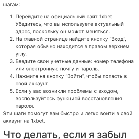
шагам:
Перейдите на официальный сайт 1xbet.
Убедитесь, что вы используете актуальный
адрес, поскольку он может меняться.
На главной странице найдите кнопку “Вход”,
которая обычно находится в правом верхнем
углу.
Введите свои учетные данные: номер телефона
или электронную почту и пароль.
Нажмите на кнопку “Войти”, чтобы попасть в
свой аккаунт.
Если у вас возникли проблемы с входом,
воспользуйтесь функцией восстановления
пароля.
Эти шаги помогут вам быстро и легко войти в свой
аккаунт на 1xbet.
Что делать, если я забыл