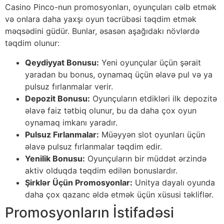
Casino Pinco-nun promosyonları, oyunçuları cəlb etmək
və onlara daha yaxşı oyun təcrübəsi təqdim etmək
məqsədini güdür. Bunlar, əsasən aşağıdakı növlərdə
təqdim olunur:
Qeydiyyat Bonusu:
Yeni oyunçular üçün şərait
yaradan bu bonus, oynamaq üçün əlavə pul və ya
pulsuz fırlanmalar verir.
Depozit Bonusu:
Oyunçuların etdikləri ilk depozitə
əlavə faiz tətbiq olunur, bu da daha çox oyun
oynamaq imkanı yaradır.
Pulsuz Fırlanmalar:
Müəyyən slot oyunları üçün
əlavə pulsuz fırlanmalar təqdim edir.
Yenilik Bonusu:
Oyunçuların bir müddət ərzində
aktiv olduqda təqdim edilən bonuslardır.
Şirklər Üçün Promosyonlar:
Unitya dayalı oyunda
daha çox qazanc əldə etmək üçün xüsusi təkliflər.
Promosyonların İstifadəsi