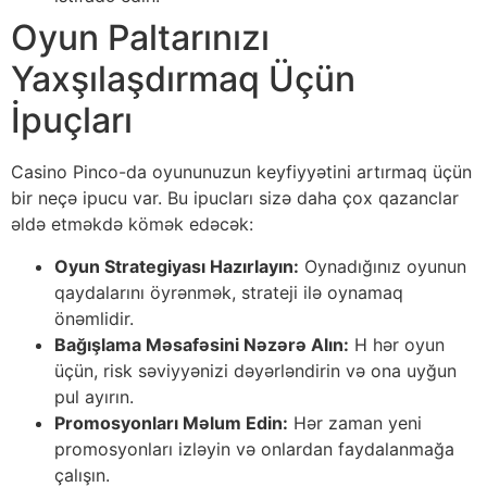
Oyun Paltarınızı
Yaxşılaşdırmaq Üçün
İpuçları
Casino Pinco-da oyununuzun keyfiyyətini artırmaq üçün
bir neçə ipucu var. Bu ipucları sizə daha çox qazanclar
əldə etməkdə kömək edəcək:
Oyun Strategiyası Hazırlayın:
Oynadığınız oyunun
qaydalarını öyrənmək, strateji ilə oynamaq
önəmlidir.
Bağışlama Məsafəsini Nəzərə Alın:
H hər oyun
üçün, risk səviyyənizi dəyərləndirin və ona uyğun
pul ayırın.
Promosyonları Məlum Edin:
Hər zaman yeni
promosyonları izləyin və onlardan faydalanmağa
çalışın.