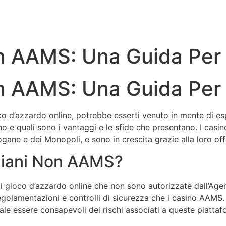
on AAMS: Una Guida Per 
on AAMS: Una Guida Per 
o d’azzardo online, potrebbe esserti venuto in mente di es
 e quali sono i vantaggi e le sfide che presentano. I cas
gane e dei Monopoli, e sono in crescita grazie alla loro off
aliani Non AAMS?
i gioco d’azzardo online che non sono autorizzate dall’Agen
egolamentazioni e controlli di sicurezza che i casino AAMS
ale essere consapevoli dei rischi associati a queste piattaf