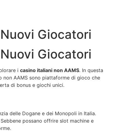
Nuovi Giocatori
Nuovi Giocatori
plorare i
casino italiani non AAMS
. In questa
ino non AAMS sono piattaforme di gioco che
erta di bonus e giochi unici.
zia delle Dogane e dei Monopoli in Italia.
. Sebbene possano offrire slot machine e
orme.