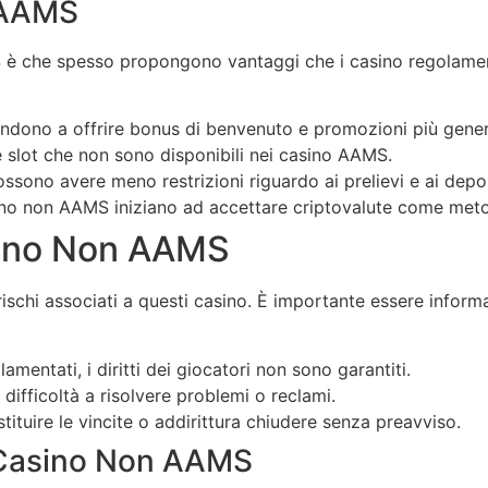
 AAMS
 è che spesso propongono vantaggi che i casino regolament
ndono a offrire bonus di benvenuto e promozioni più gene
e slot che non sono disponibili nei casino AAMS.
sono avere meno restrizioni riguardo ai prelievi e ai depos
ino non AAMS iniziano ad accettare criptovalute come met
asino Non AAMS
ischi associati a questi casino. È importante essere informat
entati, i diritti dei giocatori non sono garantiti.
 difficoltà a risolvere problemi o reclami.
ituire le vincite o addirittura chiudere senza preavviso.
 Casino Non AAMS