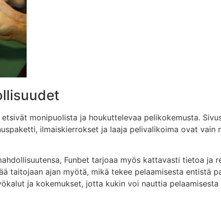
llisuudet
a etsivät monipuolista ja houkuttelevaa pelikokemusta. Sivust
 Bonuspaketti, ilmaiskierrokset ja laaja pelivalikoima ovat vai
ahdollisuutensa, Funbet tarjoaa myös kattavasti tietoa ja re
ittää taitojaan ajan myötä, mikä tekee pelaamisesta entistä 
kalut ja kokemukset, jotta kukin voi nauttia pelaamisesta tur