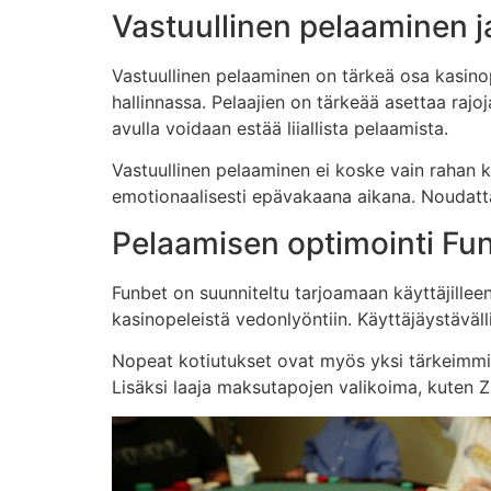
Vastuullinen pelaaminen ja
Vastuullinen pelaaminen on tärkeä osa kasinop
hallinnassa. Pelaajien on tärkeää asettaa rajoja
avulla voidaan estää liiallista pelaamista.
Vastuullinen pelaaminen ei koske vain rahan k
emotionaalisesti epävakaana aikana. Noudattamal
Pelaamisen optimointi Fu
Funbet on suunniteltu tarjoamaan käyttäjilleen
kasinopeleistä vedonlyöntiin. Käyttäjäystäväll
Nopeat kotiutukset ovat myös yksi tärkeimmistä
Lisäksi laaja maksutapojen valikoima, kuten Z