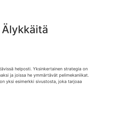
 Älykkäitä
ävissä helposti. Yksinkertainen strategia on
maksi ja joissa he ymmärtävät pelimekaniikat.
n yksi esimerkki sivustosta, joka tarjoaa