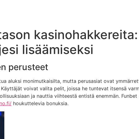
ason kasinohakkereita:
jesi lisäämiseksi
en perusteet
ua aluksi monimutkaisilta, mutta perusasiat ovat ymmärrett
äyttäjät voivat valita pelit, joissa he tuntevat itsensä var
lisuuksiaan ja nauttia viihteestä entistä enemmän. Funbet o
no.fi/
houkuttelevia bonuksia.